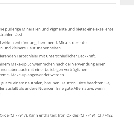
eine puderige Mineralien und Pigmente und bietet eine exzellente
trahlen lässt.
und wirken entzündungshemmend. Mica´s dezente
ien und kleinere Hautunebenheiten.
erenden Farbschleier mit unterschiedlicher Deckkraft.
er einem Make-up Schwämmchen nach der Verwendung einer
nen aber auch mit einer beliebigen verträglichen
 Creme- Make-up angewendet werden.
el gut zu einem neutralen, braunen Hautton. Bitte beachten Sie,
er ausfällt als andere Nuancen. Eine gute Alternative, wenn
n.
Oxide (CI 77947). Kann enthalten: Iron Oxides (CI 77491, CI 77492,