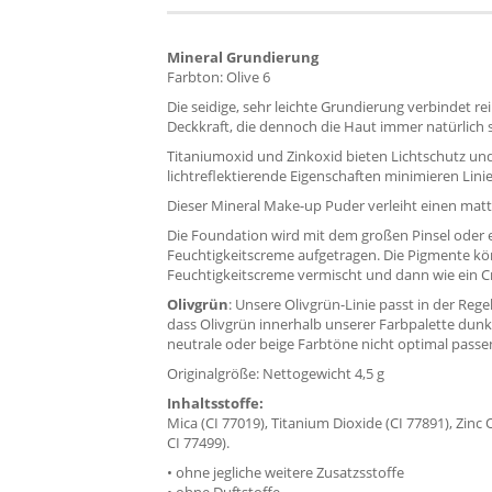
Mineral Grundierung
Farbton: Olive 6
Die seidige, sehr leichte Grundierung verbindet r
Deckkraft, die dennoch die Haut immer natürlich s
Titaniumoxid und Zinkoxid bieten Lichtschutz 
lichtreflektierende Eigenschaften minimieren Lin
Dieser Mineral Make-up Puder verleiht einen matti
Die Foundation wird mit dem großen Pinsel od
Feuchtigkeitscreme aufgetragen. Die Pigmente kön
Feuchtigkeitscreme vermischt und dann wie ein
Olivgrün
: Unsere Olivgrün-Linie passt in der Reg
dass Olivgrün innerhalb unserer Farbpalette dunkl
neutrale oder beige Farbtöne nicht optimal passe
Originalgröße: Nettogewicht 4,5 g
Inhaltsstoffe:
Mica (CI 77019), Titanium Dioxide (CI 77891), Zinc 
CI 77499).
• ohne jegliche weitere Zusatzsstoffe