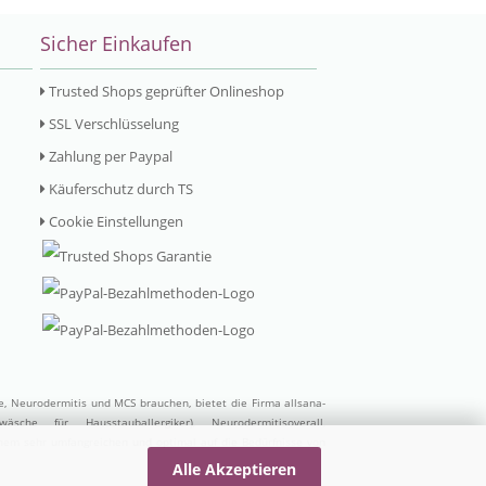
Sicher Einkaufen
Trusted Shops geprüfter Onlineshop
SSL Verschlüsselung
Zahlung per Paypal
Käuferschutz durch TS
Cookie Einstellungen
ie, Neurodermitis und MCS brauchen, bietet die Firma allsana-
wäsche für Hausstauballergiker)
,
Neurodermitisoverall
,
inem sehr umfangreichen und optimal auf die Bedürfnisse von
Alle Akzeptieren