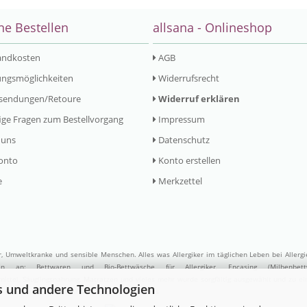
ne Bestellen
allsana - Onlineshop
andkosten
AGB
ngsmöglichkeiten
Widerrufsrecht
sendungen/Retoure
Widerruf erklären
ge Fragen zum Bestellvorgang
Impressum
 uns
Datenschutz
onto
Konto erstellen
e
Merkzettel
er, Umweltkranke und sensible Menschen. Alles was Allergiker im täglichen Leben bei Allerg
ufen an:
Bettwaren
und
Bio-Bettwäsche
für Allergiker,
Encasing (Milbenbett
ittel
,
Säuglingsnahrung
,
Matratzen
und vieles mehr wurde sorgfältig ausgewählt und zu e
s und andere Technologien
. Besuchen Sie uns auch auf
Google My Business