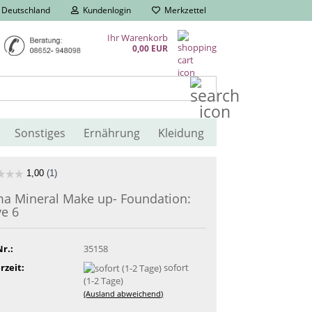
Deutschland
Kundenlogin
Merkzettel
Ihr Warenkorb
0,00 EUR
Suche...
Sonstiges
Ernährung
Kleidung
ma Mineral Make up- Foundation:
ve 6
Nr.:
35158
rzeit:
sofort
(1-2 Tage)
(Ausland abweichend)