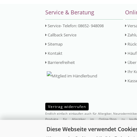
Service & Beratung
Onli
Service- Telefon: 08652- 948098
Vers
Callback Service
Zahlu
Sitemap
Rück
Kontakt
Häufi
Barrierefreiheit
Über
Ihr K
Kass
Vertrag widerrufen
Endlich einfach einkaufen auch für Allergiker, Neurodermitik
Produkte für Allergiker im Online-Shop zu ka
Neurodermitiskleidung,
Hautpflegeprodukte
,
Kosmetik
,
Waschm
Diese Webseite verwendet Cookie
Allergikern abgestimmten Produktsortiment zusammengestellt