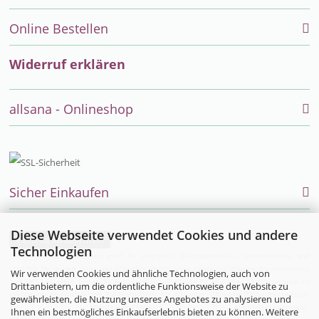
Online Bestellen
Widerruf erklären
allsana - Onlineshop
Sicher Einkaufen
Diese Webseite verwendet Cookies und andere
Vertrag widerrufen
Technologien
Endlich einfach einkaufen auch für Allergiker, Neurodermitiker, Umweltkranke und
sensible Menschen. Alles was Allergiker im täglichen Leben bei Allergie, Neurodermitis
Wir verwenden Cookies und ähnliche Technologien, auch von
und MCS brauchen, bietet die Firma allsana- Produkte für Allergiker im Online-Shop zu
Drittanbietern, um die ordentliche Funktionsweise der Website zu
kaufen an:
Bettwaren
und
Bio-Bettwäsche
für Allergiker,
Encasing (Milbenbettwäsche
gewährleisten, die Nutzung unseres Angebotes zu analysieren und
für Hausstauballergiker)
,
Neurodermitisoverall
,
Ihnen ein bestmögliches Einkaufserlebnis bieten zu können. Weitere