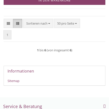
IN DEN WARENKORB
Sortieren nach
pro Seite
Sortieren nach
50 pro Seite
1
1
bis
6
(von insgesamt
6
)
Informationen
Sitemap
Service & Beratung