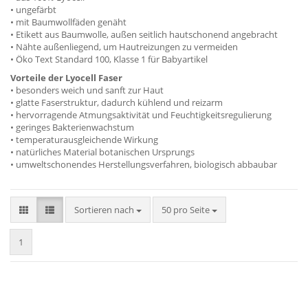
• ungefärbt
• mit Baumwollfäden genäht
• Etikett aus Baumwolle, außen seitlich hautschonend angebracht
• Nähte außenliegend, um Hautreizungen zu vermeiden
• Öko Text Standard 100, Klasse 1 für Babyartikel
Vorteile der Lyocell Faser
• besonders weich und sanft zur Haut
• glatte Faserstruktur, dadurch kühlend und reizarm
• hervorragende Atmungsaktivität und Feuchtigkeitsregulierung
• geringes Bakterienwachstum
• temperaturausgleichende Wirkung
• natürliches Material botanischen Ursprungs
• umweltschonendes Herstellungsverfahren, biologisch abbaubar
Sortieren nach
pro Seite
Sortieren nach
50 pro Seite
1