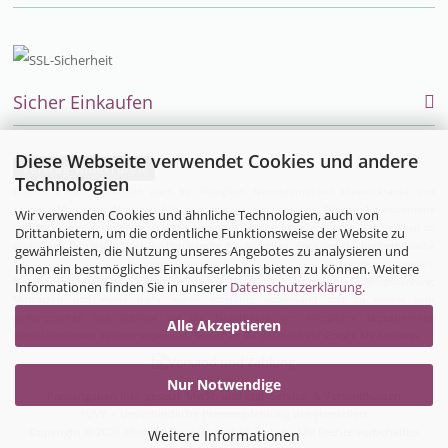
Sicher Einkaufen
Diese Webseite verwendet Cookies und andere
Vertrag widerrufen
Technologien
Endlich einfach einkaufen auch für Allergiker, Neurodermitiker, Umweltkranke und
sensible Menschen. Alles was Allergiker im täglichen Leben bei Allergie, Neurodermitis
Wir verwenden Cookies und ähnliche Technologien, auch von
und MCS brauchen, bietet die Firma allsana- Produkte für Allergiker im Online-Shop zu
Drittanbietern, um die ordentliche Funktionsweise der Website zu
kaufen an:
Bettwaren
und
Bio-Bettwäsche
für Allergiker,
Encasing (Milbenbettwäsche
gewährleisten, die Nutzung unseres Angebotes zu analysieren und
für Hausstauballergiker)
,
Neurodermitisoverall
,
Ihnen ein bestmögliches Einkaufserlebnis bieten zu können. Weitere
Neurodermitiskleidung,
Hautpflegeprodukte
,
Kosmetik
,
Waschmittel
,
Säuglingsnahrung
,
Informationen finden Sie in unserer
Datenschutzerklärung
.
Matratzen
und vieles mehr wurde sorgfältig ausgewählt und zu einem sehr
umfangreichen und optimal auf die Bedürfnisse von Allergikern abgestimmten
Alle Akzeptieren
Produktsortiment zusammengestellt. Besuchen Sie uns auch auf
Google My Business
Nur Notwendige
Preisangaben inkl. gesetzl. MwSt. und zzgl. Service- & Versandkosten
*UVP = Unverbindliche Preisempfehlung des Herstellers
Copyright © 2026 allsana - Produkte für Allergiker - Alle Rechte vorbehalten.
Weitere Informationen