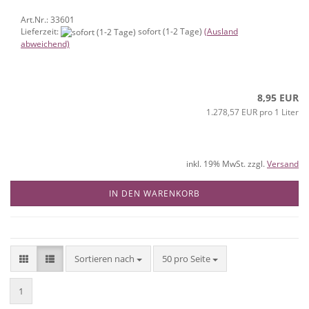
Art.Nr.: 33601
Lieferzeit:
sofort (1-2 Tage)
(Ausland
abweichend)
8,95 EUR
1.278,57 EUR pro 1 Liter
inkl. 19% MwSt. zzgl.
Versand
IN DEN WARENKORB
Sortieren nach
pro Seite
Sortieren nach
50 pro Seite
1