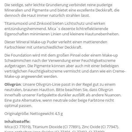
Die seidige, sehr leichte Grundierung verbindet reine puderige
Mineralien und Pigmente und bietet eine exzellente Deckkraft, die
dennoch die Haut immer natürlich strahlen lässt.
Titaniumoxid und Zinkoxid bieten Lichtschutz und wirken
entzündungshemmend. Mica´s dezente lichtreflektierende
Eigenschaften minimieren Linien und kleinere Hautunebenheiten.
Dieser Mineral Make-up Puder verleiht einen mattierenden
Farbschleier mit unterschiedlicher Deckkraft.
Die Foundation wird mit dem großen Pinsel oder einem Make-up
Schwämmchen nach der Verwendung einer Feuchtigkeitscreme
aufgetragen. Die Pigmente können aber auch mit einer beliebigen
verträglichen Feuchtigkeitscreme vermischt und dann wie ein Creme-
Make-up angewendet werden.
Olivgrün
: Unsere Olivgrün-Linie passt in der Regel gut zu einem
neutralen, braunen Hautton. Bitte beachten Sie, dass Olivgrün
innerhalb unserer Farbpalette dunkler ausfällt als andere Nuancen.
Eine gute Alternative, wenn neutrale oder beige Farbtöne nicht
optimal passen.
Originalgröße: Nettogewicht 4,5 g
Inhaltsstoffe:
Mica (CI 77019), Titanium Dioxide (CI 77891), Zinc Oxide (CI 77947).
Kann enthalten: Iron Oxides (CI 77491, CI 77492, CI 77499).