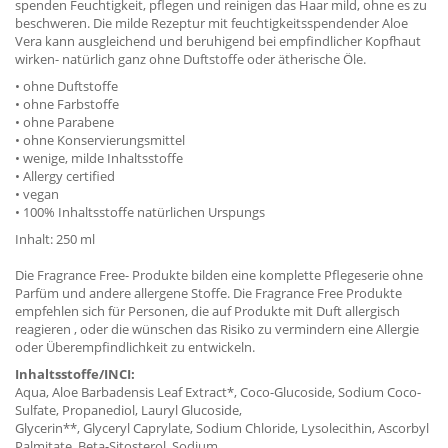
spenden Feuchtigkeit, pflegen und reinigen das Haar mild, ohne es zu
beschweren. Die milde Rezeptur mit feuchtigkeitsspendender Aloe
Vera kann ausgleichend und beruhigend bei empfindlicher Kopfhaut
wirken- natürlich ganz ohne Duftstoffe oder ätherische Öle.
• ohne Duftstoffe
• ohne Farbstoffe
• ohne Parabene
• ohne Konservierungsmittel
• wenige, milde Inhaltsstoffe
• Allergy certified
• vegan
• 100% Inhaltsstoffe natürlichen Urspungs
Inhalt: 250 ml
Die Fragrance Free- Produkte bilden eine komplette Pflegeserie ohne
Parfüm und andere allergene Stoffe. Die Fragrance Free Produkte
empfehlen sich für Personen, die auf Produkte mit Duft allergisch
reagieren , oder die wünschen das Risiko zu vermindern eine Allergie
oder Überempfindlichkeit zu entwickeln.
Inhaltsstoffe/INCI:
Aqua, Aloe Barbadensis Leaf Extract*, Coco-Glucoside, Sodium Coco-
Sulfate, Propanediol, Lauryl Glucoside,
Glycerin**, Glyceryl Caprylate, Sodium Chloride, Lysolecithin, Ascorbyl
Palmitate, Beta-Sitosterol, Sodium