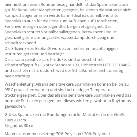
hier nicht um einen Rundumbezug handelt, ist das Spannlaken auch
gut für Reise- oder Klappbetten geeignet, bei denen die Matratze nicht
komplett abgenommen werde kann. Ideal ist das milbendichte
Spannlaken auch für die Reise zum Aufziehen auf Hotelbetten,
Ferienwohnungen oder Jugendherbergen etc.geeignet. Das
Spannlaken schützt vor Milbenallergenen, Bettwanzen und ist
gleichzeitig sehr atmungsaktiv, wasserdampfdurchlässig und
schnelltrocknend.
Die Effizienz von Evolon® wurde von mehreren unabhängigen
Instituten getestet und bestätigt.
Die allsana sensitive care Produkte sind unbeschichtet,
schadstoffgeprüft ( Ökotex Standard 100, Hohenstein HTTI Z1.0.9462)
und rascheln nicht, dadurch wird der Schlafkomfort nicht unnötig
beeinträchtigt.
Waschanleitung: Allsana sensitive care Spannlaken können bei bis zu
95°C gewaschen werden und sind bei niedriger Temperatur
trocknergeeignet. Über das allsana sensitive care Spannlaken wird das
normale Bettlaken gezogen und dieses wird im gewohnten Rhythmus
gewaschen.
Größe: Spannlaken mit Rundumgummi für Matratzen in der Größe
180x200 cm.
Steghöhe: 30 cm
Materialzusammensetzung: 70% Polyester/ 30% Polyamid