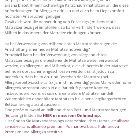
allsana bietet Ihnen hochwertige Kaltschaummatratzen an, die diese
Anforderungen für Allergiker erfüllen und auch beim Liegekomfort
höchsten Ansprüchen genügen.
Zusätzlich wird die Verwendung von Encasings ( milbendichte
Matratzenbezüge) empfohlen. So kann verhindert werden, dass
Milben in das Innere der Matratze eindringen können.
Ist bei Verwendung von milbendichten Matratzenbezügen die
Anschaffung einer neuen Matratze notwendig?
Prinzipiell kann bei der Verwendung von allergendichten
Matratzenbezügen die bestehende Matratze weiter verwendet
werden, da Allergene und Milbenkot, die sich bereits in der Matratze
befinden dort sicher eingeschlossen werden. Es ist jedoch zu
bedenken, dass beim Ab- und Beziehen der Matratze (bei
Allergikerbettwäsche ca. 3x jährlich notwendig) jedes Mal wieder hohe
Allergenkonzentrationen in die Raumluft geraten können,
insbesondere, wenn es sich um eine ältere Matratze handelt.
Wir empfehlen daher ältere Matratzen bei einer allergikergerechten
Bettsanierung auszutauschen.
Eine große Auswahl an milbendichten Bett- und Matratzenbezügen
(
Encasing
) finden Sie
HIER in unserem Onlineshop.
Hier finden Sie Markenencasings unterschiedlicher Hersteller:
allsana
sensitive care
,
allsaneo premium
,
Pulmanova basic
,
Pulmanova
Premium
und
Allergika sensitive
.