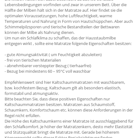
Lebensbedingungen vorfinden und zwar in unserem Bett. Über die
Hälfte der Milben hält sich in der Matratze auf. Hier findet sie die
optimalen Voraussetzungen, hohe Luftfeuchtigkeit, warme
Temperaturen und Nahrung in Form von Hautschüppchen. Aber auch
Schimmelpilzsporen und tierische Bestandteilen der Bettwaren
können der Milbe als Nahrung dienen.
Um nun ein Schlafklima zu schaffen, das der Hausstaubmilbe
entgegen wirkt , sollte eine Matratze folgende Eigenschaften besitzen:
- gute Atmungsaktivität ( um Feuchtigkeit abzuleiten)
- frei von tierischen Materialien
- abnehmbarer versteppter Bezug ( tierhaarfrei)
- Bezug bei mindestens 60 – 95°C voll waschbar
Empfehlenswert sind hier Kaltschaummatratzen mit waschbarem,
bzw. kochfestem Bezug. Kaltschaum gilt als besonders elastisch,
formstabil und atmungsaktiv.
Bitte beachten Sie, dass diese positiven Eigenschaften nur
Kaltschaummatratzen besitzen. Matratzen aus Schaumstoff,
Schaumkern, Komfortschaum etc. können diese Anforderungen in der
Regel nicht erfüllen.
Die Höhe des Kaltschaumkerns einer Matratze ist ausschlaggebend für
den Schlafkomfort. Je höher der Matratzenkern, desto mehr Elastizität
und Stützqualität bringt die Matratze mit. Gerade bei höherem
Körpergewicht sollte dieser Faktor Berücksichtigung finden.