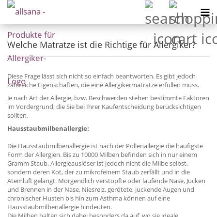
Welche Matratze ist die Richtige für Allergiker?
Diese Frage lässt sich nicht so einfach beantworten. Es gibt jedoch
zahlreiche Eigenschaften, die eine Allergikermatratze erfüllen muss.
Je nach Art der Allergie, bzw. Beschwerden stehen bestimmte Faktoren
im Vordergrund, die Sie bei Ihrer Kaufentscheidung berücksichtigen
sollten.
Hausstaubmilbenallergie:
Die Hausstaubmilbenallergie ist nach der Pollenallergie die häufigste
Form der Allergien. Bis zu 10000 Milben befinden sich in nur einem
Gramm Staub. Allergieauslöser ist jedoch nicht die Milbe selbst,
sondern deren Kot, der zu mikrofeinem Staub zerfällt und in die
Atemluft gelangt. Morgendlich verstopfte oder laufende Nase, Jucken
und Brennen in der Nase, Niesreiz, gerötete, juckende Augen und
chronischer Husten bis hin zum Asthma können auf eine
Hausstaubmilbenallergie hindeuten.
Die Milben halten sich dabei besonders da auf, wo sie ideale