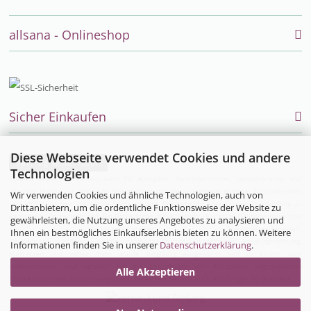
allsana - Onlineshop
Sicher Einkaufen
Diese Webseite verwendet Cookies und andere
Vertrag widerrufen
Technologien
Endlich einfach einkaufen auch für Allergiker, Neurodermitiker, Umweltkranke und
sensible Menschen. Alles was Allergiker im täglichen Leben bei Allergie, Neurodermitis
Wir verwenden Cookies und ähnliche Technologien, auch von
und MCS brauchen, bietet die Firma allsana- Produkte für Allergiker im Online-Shop zu
Drittanbietern, um die ordentliche Funktionsweise der Website zu
kaufen an:
Bettwaren
und
Bio-Bettwäsche
für Allergiker,
Encasing (Milbenbettwäsche
gewährleisten, die Nutzung unseres Angebotes zu analysieren und
für Hausstauballergiker)
,
Neurodermitisoverall
,
Ihnen ein bestmögliches Einkaufserlebnis bieten zu können. Weitere
Neurodermitiskleidung,
Hautpflegeprodukte
,
Kosmetik
,
Waschmittel
,
Säuglingsnahrung
,
Informationen finden Sie in unserer
Datenschutzerklärung
.
Matratzen
und vieles mehr wurde sorgfältig ausgewählt und zu einem sehr
umfangreichen und optimal auf die Bedürfnisse von Allergikern abgestimmten
Alle Akzeptieren
Produktsortiment zusammengestellt. Besuchen Sie uns auch auf
Google My Business