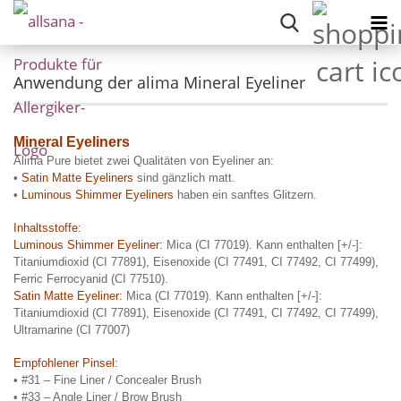
Anwendung der alima Mineral Eyeliner
Mineral Eyeliners
Alima Pure bietet zwei Qualitäten von Eyeliner an:
•
Satin Matte Eyeliners
sind gänzlich matt.
•
Luminous Shimmer Eyeliners
haben ein sanftes Glitzern.
Inhaltsstoffe:
Luminous Shimmer Eyeliner:
Mica (CI 77019). Kann enthalten [+/-]:
Titaniumdioxid (CI 77891), Eisenoxide (CI 77491, CI 77492,
CI 77499),
Ferric Ferrocyanid (CI 77510).
Satin Matte Eyeliner:
Mica (CI 77019). Kann enthalten [+/-]:
Titaniumdioxid (CI 77891), Eisenoxide (CI 77491, CI 77492,
CI 77499),
Ultramarine (CI 77007)
Empfohlener Pinsel:
• #31 – Fine Liner / Concealer Brush
• #33 – Angle Liner / Brow Brush