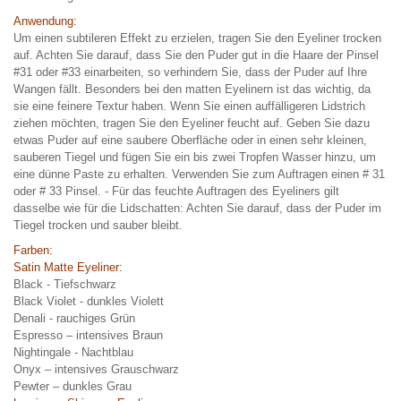
Anwendung:
Um einen subtileren Effekt zu erzielen, tragen Sie den Eyeliner trocken
auf. Achten Sie darauf,
dass Sie den Puder gut in die Haare der Pinsel
#31 oder #33 einarbeiten, so verhindern Sie, dass der
Puder auf Ihre
Wangen fällt. Besonders bei den matten Eyelinern ist das wichtig, da
sie eine feinere
Textur haben.
Wenn Sie einen auffälligeren Lidstrich
ziehen möchten, tragen Sie den Eyeliner feucht auf.
Geben Sie dazu
etwas Puder auf eine saubere Oberfläche oder in einen sehr kleinen,
sauberen Tiegel
und fügen Sie ein bis zwei Tropfen Wasser hinzu, um
eine dünne Paste zu erhalten. Verwenden Sie
zum Auftragen einen # 31
oder # 33 Pinsel. - Für das feuchte Auftragen des Eyeliners gilt
dasselbe
wie für die Lidschatten: Achten Sie darauf, dass der Puder im
Tiegel trocken und sauber bleibt.
Farben:
Satin Matte Eyeliner:
Black - Tiefschwarz
Black Violet - dunkles Violett
Denali - rauchiges Grün
Espresso – intensives Braun
Nightingale - Nachtblau
Onyx – intensives Grauschwarz
Pewter – dunkles Grau