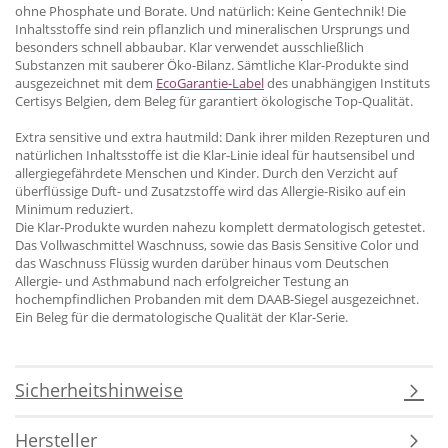
ohne Phosphate und Borate. Und natürlich: Keine Gentechnik! Die
Inhaltsstoffe sind rein pflanzlich und mineralischen Ursprungs und
besonders schnell abbaubar. Klar verwendet ausschließlich
Substanzen mit sauberer Öko-Bilanz. Sämtliche Klar-Produkte sind
ausgezeichnet mit dem
EcoGarantie-Label
des unabhängigen Instituts
Certisys Belgien, dem Beleg für garantiert ökologische Top-Qualität.
Extra sensitive und extra hautmild: Dank ihrer milden Rezepturen und
natürlichen Inhaltsstoffe ist die Klar-Linie ideal für hautsensibel und
allergiegefährdete Menschen und Kinder. Durch den Verzicht auf
überflüssige Duft- und Zusatzstoffe wird das Allergie-Risiko auf ein
Minimum reduziert.
Die Klar-Produkte wurden nahezu komplett dermatologisch getestet.
Das Vollwaschmittel Waschnuss, sowie das Basis Sensitive Color und
das Waschnuss Flüssig wurden darüber hinaus vom Deutschen
Allergie- und Asthmabund nach erfolgreicher Testung an
hochempfindlichen Probanden mit dem DAAB-Siegel ausgezeichnet.
Ein Beleg für die dermatologische Qualität der Klar-Serie.
Sicherheitshinweise
Hersteller