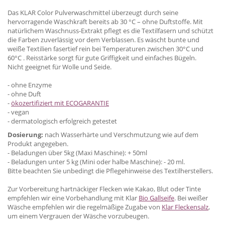
Das KLAR Color Pulverwaschmittel überzeugt durch seine
hervorragende Waschkraft bereits ab 30 °C – ohne Duftstoffe. Mit
natürlichem Waschnuss-Extrakt pflegt es die Textilfasern und schützt
die Farben zuverlässig vor dem Verblassen. Es wäscht bunte und
weiße Textilien fasertief rein
bei Temperaturen zwischen 30°C und
60°C .
Reisstärke sorgt für gute Griffigkeit und einfaches Bügeln.
Nicht geeignet für Wolle und Seide.
- ohne Enzyme
- ohne Duft
-
ökozertifiziert mit ECOGARANTIE
- vegan
- dermatologisch erfolgreich getestet
Dosierung:
nach Wasserhärte und Verschmutzung wie auf dem
Produkt angegeben.
- Beladungen über 5kg (Maxi Maschine): + 50ml
- Beladungen unter 5 kg (Mini oder halbe Maschine): - 20 ml.
Bitte beachten Sie unbedingt die Pflegehinweise des Textilherstellers.
Zur Vorbereitung hartnäckiger Flecken wie Kakao, Blut oder Tinte
empfehlen wir eine Vorbehandlung mit Klar
Bio Gallseife
. Bei weißer
Wäsche empfehlen wir die regelmäßige Zugabe von
Klar Fleckensalz
,
um einem Vergrauen der Wäsche vorzubeugen.