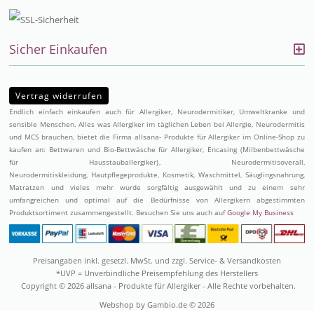
Sicher Einkaufen
Vertrag widerrufen
Endlich einfach einkaufen auch für Allergiker, Neurodermitiker, Umweltkranke und
sensible Menschen. Alles was Allergiker im täglichen Leben bei Allergie, Neurodermitis
und MCS brauchen, bietet die Firma allsana- Produkte für Allergiker im Online-Shop zu
kaufen an:
Bettwaren
und
Bio-Bettwäsche
für Allergiker,
Encasing (Milbenbettwäsche
für Hausstauballergiker)
,
Neurodermitisoverall
,
Neurodermitiskleidung,
Hautpflegeprodukte
,
Kosmetik
,
Waschmittel
,
Säuglingsnahrung
,
Matratzen
und vieles mehr wurde sorgfältig ausgewählt und zu einem sehr
umfangreichen und optimal auf die Bedürfnisse von Allergikern abgestimmten
Produktsortiment zusammengestellt. Besuchen Sie uns auch auf
Google My Business
Preisangaben inkl. gesetzl. MwSt. und zzgl. Service- & Versandkosten
*UVP = Unverbindliche Preisempfehlung des Herstellers
Copyright © 2026 allsana - Produkte für Allergiker - Alle Rechte vorbehalten.
Webshop
by Gambio.de © 2026