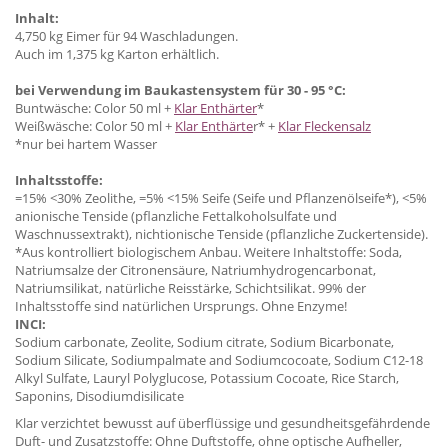
Inhalt:
4,750 kg Eimer für 94 Waschladungen.
Auch im 1,375 kg Karton erhältlich.
bei Verwendung im Baukastensystem für 30 - 95 °C:
Buntwäsche: Color 50 ml +
Klar Enthärter
*
Weißwäsche: Color 50 ml +
Klar Enthärte
r* +
Klar Fleckensalz
*nur bei hartem Wasser
Inhaltsstoffe:
=15% <30% Zeolithe, =5% <15% Seife (Seife und Pflanzenölseife*), <5%
anionische Tenside (pflanzliche Fettalkoholsulfate und
Waschnussextrakt), nichtionische Tenside (pflanzliche Zuckertenside).
*Aus kontrolliert biologischem Anbau. Weitere Inhaltstoffe: Soda,
Natriumsalze der Citronensäure, Natriumhydrogencarbonat,
Natriumsilikat, natürliche Reisstärke, Schichtsilikat. 99% der
Inhaltsstoffe sind natürlichen Ursprungs. Ohne Enzyme!
INCI:
Sodium carbonate, Zeolite, Sodium citrate, Sodium Bicarbonate,
Sodium Silicate, Sodiumpalmate and Sodiumcocoate, Sodium C12-18
Alkyl Sulfate, Lauryl Polyglucose, Potassium Cocoate, Rice Starch,
Saponins, Disodiumdisilicate
Klar verzichtet bewusst auf überflüssige und gesundheitsgefährdende
Duft- und Zusatzstoffe: Ohne Duftstoffe, ohne optische Aufheller,