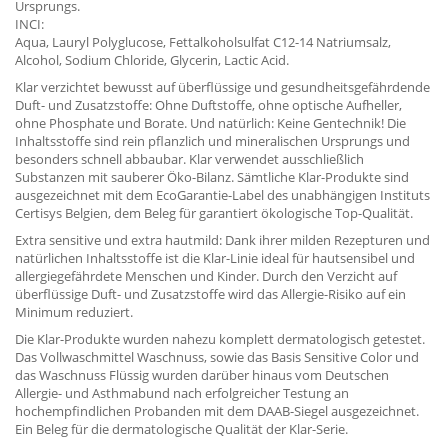
Ursprungs.
INCI:
Aqua, Lauryl Polyglucose, Fettalkoholsulfat C12-14 Natriumsalz,
Alcohol, Sodium Chloride, Glycerin, Lactic Acid.
Klar verzichtet bewusst auf überflüssige und gesundheitsgefährdende
Duft- und Zusatzstoffe: Ohne Duftstoffe, ohne optische Aufheller,
ohne Phosphate und Borate. Und natürlich: Keine Gentechnik! Die
Inhaltsstoffe sind rein pflanzlich und mineralischen Ursprungs und
besonders schnell abbaubar. Klar verwendet ausschließlich
Substanzen mit sauberer Öko-Bilanz. Sämtliche Klar-Produkte sind
ausgezeichnet mit dem EcoGarantie-Label des unabhängigen Instituts
Certisys Belgien, dem Beleg für garantiert ökologische Top-Qualität.
Extra sensitive und extra hautmild: Dank ihrer milden Rezepturen und
natürlichen Inhaltsstoffe ist die Klar-Linie ideal für hautsensibel und
allergiegefährdete Menschen und Kinder. Durch den Verzicht auf
überflüssige Duft- und Zusatzstoffe wird das Allergie-Risiko auf ein
Minimum reduziert.
Die Klar-Produkte wurden nahezu komplett dermatologisch getestet.
Das Vollwaschmittel Waschnuss, sowie das Basis Sensitive Color und
das Waschnuss Flüssig wurden darüber hinaus vom Deutschen
Allergie- und Asthmabund nach erfolgreicher Testung an
hochempfindlichen Probanden mit dem DAAB-Siegel ausgezeichnet.
Ein Beleg für die dermatologische Qualität der Klar-Serie.