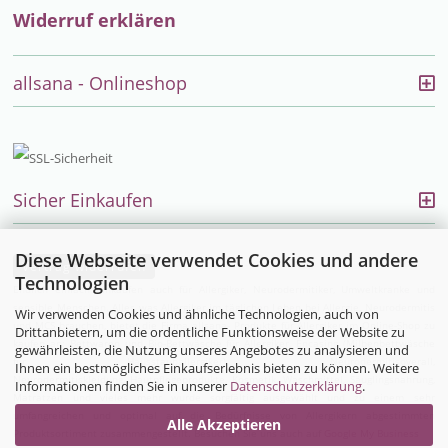
Widerruf erklären
allsana - Onlineshop
Sicher Einkaufen
Diese Webseite verwendet Cookies und andere
Vertrag widerrufen
Technologien
Endlich einfach einkaufen auch für Allergiker, Neurodermitiker, Umweltkranke und
sensible Menschen. Alles was Allergiker im täglichen Leben bei Allergie, Neurodermitis
Wir verwenden Cookies und ähnliche Technologien, auch von
und MCS brauchen, bietet die Firma allsana- Produkte für Allergiker im Online-Shop zu
Drittanbietern, um die ordentliche Funktionsweise der Website zu
kaufen an:
Bettwaren
und
Bio-Bettwäsche
für Allergiker,
Encasing (Milbenbettwäsche
gewährleisten, die Nutzung unseres Angebotes zu analysieren und
für Hausstauballergiker)
,
Neurodermitisoverall
,
Ihnen ein bestmögliches Einkaufserlebnis bieten zu können. Weitere
Neurodermitiskleidung,
Hautpflegeprodukte
,
Kosmetik
,
Waschmittel
,
Säuglingsnahrung
,
Informationen finden Sie in unserer
Datenschutzerklärung
.
Matratzen
und vieles mehr wurde sorgfältig ausgewählt und zu einem sehr
umfangreichen und optimal auf die Bedürfnisse von Allergikern abgestimmten
Alle Akzeptieren
Produktsortiment zusammengestellt. Besuchen Sie uns auch auf
Google My Business