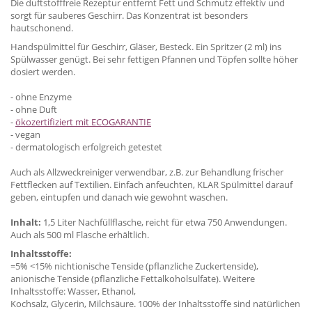
Die duftstofffreie Rezeptur entfernt Fett und Schmutz effektiv und
sorgt für sauberes Geschirr. Das Konzentrat ist besonders
hautschonend.
Handspülmittel für Geschirr, Gläser, Besteck. Ein Spritzer (2 ml) ins
Spülwasser genügt.
Bei sehr fettigen Pfannen und Töpfen sollte höher
dosiert werden.
- ohne Enzyme
- ohne Duft
-
ökozertifiziert mit ECOGARANTIE
- vegan
- dermatologisch erfolgreich getestet
Auch als Allzweckreiniger verwendbar, z.B. zur Behandlung frischer
Fettflecken auf Textilien. Einfach anfeuchten, KLAR Spülmittel darauf
geben, eintupfen und danach wie gewohnt waschen.
Inhalt:
1,5 Liter Nachfüllflasche, reicht für etwa 750 Anwendungen.
Auch als 500 ml Flasche erhältlich.
Inhaltsstoffe:
=5% <15% nichtionische Tenside (pflanzliche Zuckertenside),
anionische Tenside (pflanzliche Fettalkoholsulfate). Weitere
Inhaltsstoffe: Wasser, Ethanol,
Kochsalz, Glycerin, Milchsäure. 100% der Inhaltsstoffe sind natürlichen