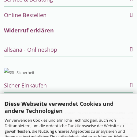
Online Bestellen
Widerruf erklären
allsana - Onlineshop
Sicher Einkaufen
Diese Webseite verwendet Cookies und
Vertrag widerrufen
andere Technologien
Endlich einfach einkaufen auch für Allergiker, Neurodermitiker, Umweltkranke und
sensible Menschen. Alles was Allergiker im täglichen Leben bei Allergie, Neurodermitis
Wir verwenden Cookies und ähnliche Technologien, auch von
und MCS brauchen, bietet die Firma allsana- Produkte für Allergiker im Online-Shop zu
Drittanbietern, um die ordentliche Funktionsweise der Website zu
kaufen an:
Bettwaren
und
Bio-Bettwäsche
für Allergiker,
Encasing (Milbenbettwäsche
gewährleisten, die Nutzung unseres Angebotes zu analysieren und
für Hausstauballergiker)
,
Neurodermitisoverall
,
Ihnen ein bestmögliches Einkaufserlebnis bieten zu können. Weitere