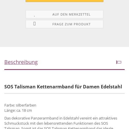
AUF DEN MERKZETTEL
FRAGE ZUM PRODUKT
Beschreibung
SOS Talisman Kettenarmband für Damen Edelstahl
Farbe: silberfarben
Länge: ca. 18 cm
Das dekorative Panzerarmband in Edelstahl vereint ein attraktives
Schmuckstück mit den lebensrettenden Funktionen des SOS
Talisman. Somit ist das SOS Talisman Kettenarmband das ideale