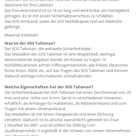
Geschenk für Ihre Liebsten.
Das Panzerarmband ist ca 18 cm lang und wird locker am Handgelenk
getragen. Es ist mit einem Sicherheitsverschluss zu schließen.
Das SOS Armband, sowie die SOS Notfallkapsel sind aus Edelstahl
gefertigt.
Material: Edelstahl
Was ist der SOS Talisman?
Der SOS Talisman- die weltweite Sicherheitsidee!
Das Medaillon des SOS Talisman ist eine Möglichkeit, wichtige,
lebensrettende Angaben dierekt am Körper zu tragen. In
Notfallsituationen achten Hilfsorganisationen, wie Polizei, Deutsches
Rotes Kreuz, ADAC etc. auf das Tragen des SOS Talisman und können
dadurch wichtige Informationen schnell abrufen.
Welche Eigenschaften hat der SOS Talisman?
Die Sicherheitskapsel des SOS Talisman hat einen Durchmesser von 20
mm und eine Höhe von 4 mm. Sie ist in verschiedenen Varianten
erhältlich: als Anhänger für Halsketten, als Kettenarmband und zum
Tragen mit einem Uhrenarmband.
Das Medaillon ist mit einem Feingewinde und einer Dichtung
versehen. Dadurch ist es absolut wasserdicht (getestet bis 3 bar
), hitzefest bis 600°, und druckfest bis 2000 kg /cm².
Qualitätsprodukt, h ergestellt in der Schweiz von einem Unternehmen
der Uhrenindustrie.