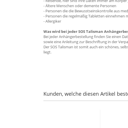
- Reisende, hier sind Ihre Daten immer am Körper 
- Ältere Menschen oder demente Personen
- Personen die die Bewusstseinskontrolle aus med
- Personen die regelmäßig Tabletten einnehmen
- Allergiker
Was wird bei jeder SOS Talisman Anhängerbest
Bei jeder Anhängerbestellung finden Sie einen Da
sowie eine Anleitung zur Beschriftung in der Verp
Der SOS Talisman ist somit auch ein schönes, sel
liegt.
Kunden, welche diesen Artikel beste