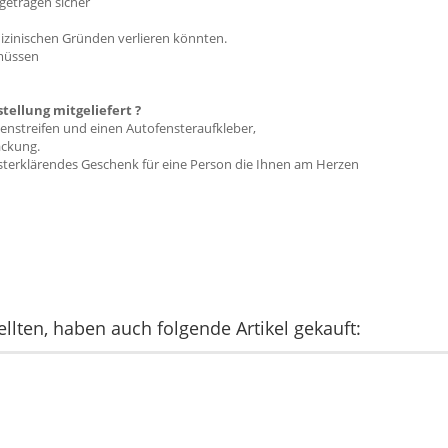
getragen sicher
izinischen Gründen verlieren könnten.
 müssen
ellung mitgeliefert ?
tenstreifen und einen Autofensteraufkleber,
ackung.
bsterklärendes Geschenk für eine Person die Ihnen am Herzen
llten, haben auch folgende Artikel gekauft: