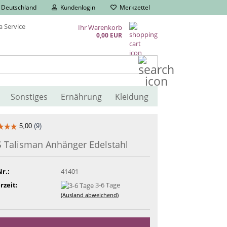
Deutschland
Kundenlogin
Merkzettel
Ihr Warenkorb
0,00 EUR
Suche...
Sonstiges
Ernährung
Kleidung
 Talisman Anhänger Edelstahl
Nr.:
41401
rzeit:
3-6 Tage
(Ausland abweichend)