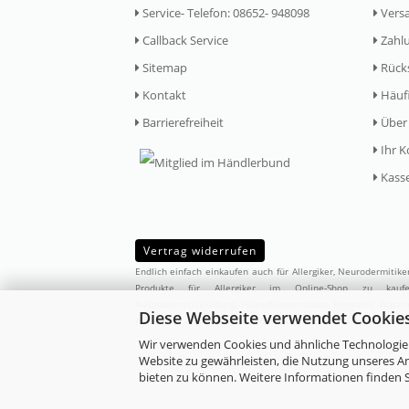
Service- Telefon: 08652- 948098
Vers
Callback Service
Zahlu
Sitemap
Rück
Kontakt
Häufi
Barrierefreiheit
Über
Ihr K
Kass
Vertrag widerrufen
Endlich einfach einkaufen auch für Allergiker, Neurodermitik
Produkte für Allergiker im Online-Shop zu ka
Neurodermitiskleidung,
Hautpflegeprodukte
,
Kosmetik
,
Waschm
Diese Webseite verwendet Cookie
Allergikern abgestimmten Produktsortiment zusammengestellt
Wir verwenden Cookies und ähnliche Technologien
Website zu gewährleisten, die Nutzung unseres A
bieten zu können. Weitere Informationen finden S