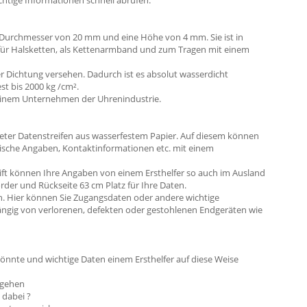
tige Informationen schnell abrufen.
n Durchmesser von 20 mm und eine Höhe von 4 mm. Sie ist in
r für Halsketten, als Kettenarmband und zum Tragen mit einem
r Dichtung versehen. Dadurch ist es absolut wasserdicht
est bis 2000 kg /cm².
n einem Unternehmen der Uhrenindustrie.
lteter Datenstreifen aus wasserfestem Papier. Auf diesem können
inische Angaben, Kontaktinformationen etc. mit einem
rift können Ihre Angaben von einem Ersthelfer so auch im Ausland
rder und Rückseite 63 cm Platz für Ihre Daten.
in. Hier können Sie Zugangsdaten oder andere wichtige
ängig von verlorenen, defekten oder gestohlenen Endgeräten wie
 könnte und wichtige Daten einem Ersthelfer auf diese Weise
 gehen
 dabei ?