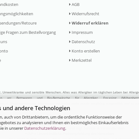
andkosten
AGB
ngsmöglichkeiten
Widerrufsrecht
sendungen/Retoure
Widerruf erklären
ge Fragen zum Bestellvorgang
Impressum
 uns
Datenschutz
onto
Konto erstellen
e
Merkzettel
er, Umweltkranke und sensible Menschen. Alles was Allergiker im täglichen Leben bei Allerg
ufen an:
Bettwaren
und
Bio-Bettwäsche
für Allergiker,
Encasing (Milbenbett
ittel
,
Säuglingsnahrung
,
Matratzen
und vieles mehr wurde sorgfältig ausgewählt und zu e
s und andere Technologien
. Besuchen Sie uns auch auf
Google My Business
, auch von Drittanbietern, um die ordentliche Funktionsweise der
ngebotes zu analysieren und Ihnen ein bestmögliches Einkaufserlebnis
ie in unserer
Datenschutzerklärung
.
Preisangaben inkl. gesetzl. MwSt. und zzgl. Service- & Versandkosten
*UVP = Unverbindliche Preisempfehlung des Herstellers