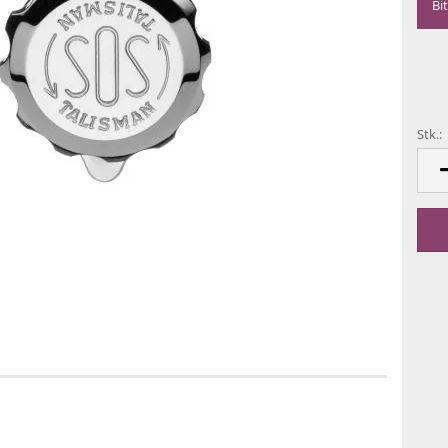
Bi
Stk.:
Stk.