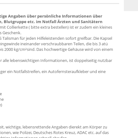
tige Angaben über persönliche Informationen über
 Blutgruppe etc. im Notfall Ärzten und Sanitätern
mit Collierkette ( bitte extra bestellen) ist er zudem ein kleines
s Geschenk.
 Talisman für jeden Hilfeleistenden sofort greifbar. Die Kapsel
Feingewinde ineinander verschraubbaren Teilen, die bis 3 atü
 bis 2000 kg/cm²sind. Das hochwertige Gehäuse wird von einem
ür alle lebenswichtigen Informationen, ist doppelseitig nutzbar
r ein Notfallstreifen, ein Autofernsteraufkleber und eine
e
he
e)
eit, wichtige, lebensrettende Angaben dierekt am Körper zu
tionen, wie Polizei, Deutsches Rotes Kreuz, ADAC etc. auf das