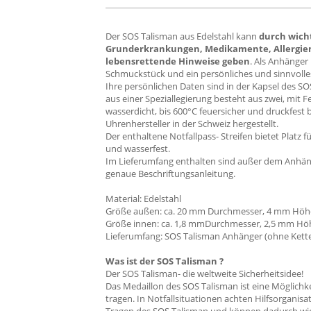
Der SOS Talisman aus Edelstahl kann
durch wich
Grunderkrankungen, Medikamente, Allergien,
lebensrettende Hinweise geben
. Als Anhänger 
Schmuckstück und ein persönliches und sinnvolle
Ihre persönlichen Daten sind in der Kapsel des SOS
aus einer Speziallegierung besteht aus zwei, mit 
wasserdicht, bis 600°C feuersicher und druckfest
Uhrenhersteller in der Schweiz hergestellt.
Der enthaltene Notfallpass- Streifen bietet Platz f
und wasserfest.
Im Lieferumfang enthalten sind außer dem Anhänge
genaue Beschriftungsanleitung.
Material: Edelstahl
Größe außen: ca. 20 mm Durchmesser, 4 mm Höh
Größe innen: ca. 1,8 mmDurchmesser, 2,5 mm Hö
Lieferumfang: SOS Talisman Anhänger (ohne Kett
Was ist der SOS Talisman ?
Der SOS Talisman- die weltweite Sicherheitsidee!
Das Medaillon des SOS Talisman ist eine Möglichk
tragen. In Notfallsituationen achten Hilfsorganisa