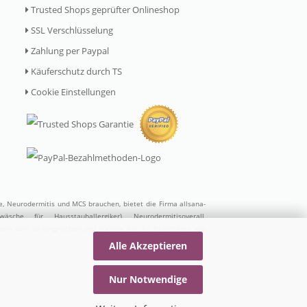
Trusted Shops geprüfter Onlineshop
SSL Verschlüsselung
Zahlung per Paypal
Käuferschutz durch TS
Cookie Einstellungen
ie, Neurodermitis und MCS brauchen, bietet die Firma allsana-
wäsche für Hausstauballergiker)
,
Neurodermitisoverall
,
inem sehr umfangreichen und optimal auf die Bedürfnisse von
Alle Akzeptieren
Nur Notwendige