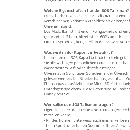
Tragen des SOS Talisman und können dadurch wich
Welche Eigenschaften hat der SOS Talisman?
Die Sicherheitskapsel des SOS Talisman hat eine
verschiedenen Varianten erhältlich: als Anhänge
Uhrenarmband.
Das Medaillon ist mit einem Feingewinde und eine
(getestet bis 3 bar ), hitzefest bis 600°, und druckf
Qualitätsprodukt, hergestellt in der Schweiz vo
Was wird in der Kapsel aufbewahrt ?
Im Inneren der SOS Kapsel befindet sich ein gefa
Sie alle wichtigen persönlichen Daten, z.B. mediz
wasserfestem Stift oder Bleistift eintragen.
Übersetzt in 6 wichtigen Sprachen in der Übersch
gelesen werden. Der Streifen hat insgesamt auf Vo
Ebenso passt zusätzlich eine Micro-SD Karte hine
Unterlagen speichern. Diese Daten sind so unabh
Handy oder PC.
Wer sollte den SOS Talisman tragen ?
Eigentlich jeder, der in eine Notsituation geraten
mitteilen kann:
- Kinder, können unterwegs auch einmal verloren
- beim Sport, oder haben Sie immer Ihren Ausweis