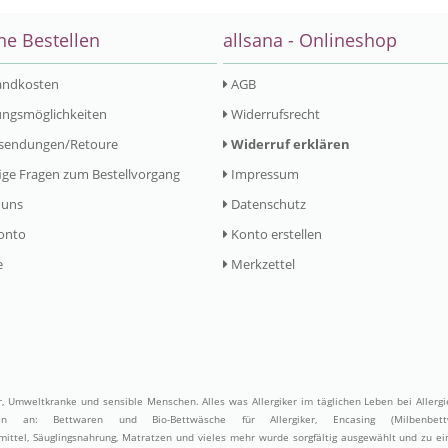
ne Bestellen
allsana - Onlineshop
andkosten
AGB
ngsmöglichkeiten
Widerrufsrecht
sendungen/Retoure
Widerruf erklären
ge Fragen zum Bestellvorgang
Impressum
 uns
Datenschutz
onto
Konto erstellen
e
Merkzettel
er, Umweltkranke und sensible Menschen. Alles was Allergiker im täglichen Leben bei Allerg
ufen an:
Bettwaren
und
Bio-Bettwäsche
für Allergiker,
Encasing (Milbenbett
ittel
,
Säuglingsnahrung
,
Matratzen
und vieles mehr wurde sorgfältig ausgewählt und zu e