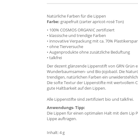
Natürliche Farben für die Lippen
Farbe:
grapefruit (zarter apricot-rosé Ton)
• 100% COSMOS ORGANIC zertifiziert
• klassische und trendige Farben
• innovative Verpackung mit ca. 70% Plastikerspar
• ohne Tierversuche
• Augenprodukte ohne zusätzliche Beduftung
• talkfrei
Der dezent glänzende Lippenstift von GRN Grün ent
Wunderbaumsamen- und Bio-Jojobaöl. Die Naturö
trendigen, natürlichen Farben ein unwiderstehlich
Die softe Textur der Lippenstifte mit wertvollem
gute Haltbarkeit auf den Lippen.
Alle Lippenstifte sind zertifiziert bio und talkfrei.
Anwendungs- Tipp:
Die Lippen für einen optimalen Halt mit dem Lip 
Lippe auftragen.
Inhalt: 4 g