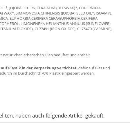
OIL*, JOJOBA ESTERS, CERA ALBA (BEESWAX)*, COPERNICIA
) WAX*, SIMMONDSIA CHINENSIS (JOJOBA) SEED OIL*, ISOAMYL
MICA, EUPHORBIA CERIFERA CERA/EUPHORBIA CERIFERA
TOCOPHEROL, LIMONENE**, HELIANTHUS ANNUUS (SUNFLOWER)
ITANIUM DIOXIDE), CI 77491 (IRON OXIDES), CI 75470 (CARMINE),
 mit natürlichen ätherischen Ölen beduftet und enthält
 auf Plastik in der Verpackung verzichtet
, dafür auf Glas und
dadurch im Durchschnitt 70% Plastik eingespart werden.
llten, haben auch folgende Artikel gekauft: