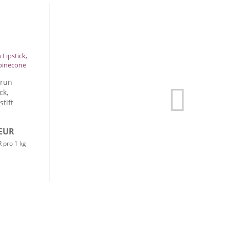
rün
ck,
tift
one
 EUR
 pro 1 kg