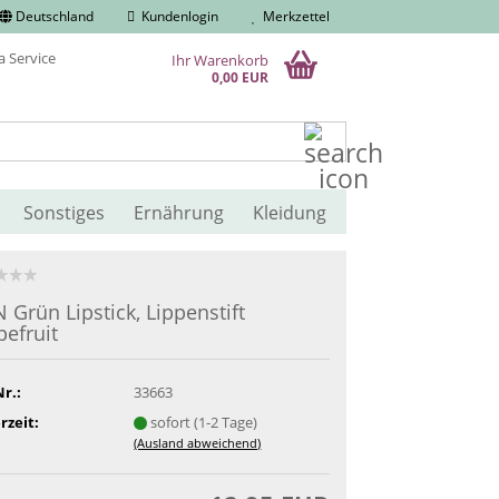
Deutschland
Kundenlogin
Merkzettel
Ihr Warenkorb
0,00 EUR
Suche...
Sonstiges
Ernährung
Kleidung
 Grün Lipstick, Lippenstift
pefruit
Nr.:
33663
rzeit:
sofort (1-2 Tage)
(Ausland abweichend)