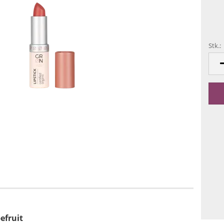
Stk.:
Stk.
efruit