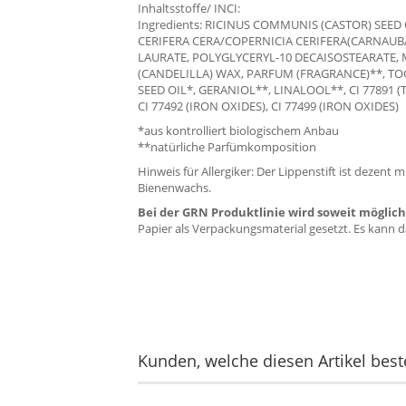
Inhaltsstoffe/ INCI:
Ingredients: RICINUS COMMUNIS (CASTOR) SEED 
CERIFERA CERA/COPERNICIA CERIFERA(CARNAUBA
LAURATE, POLYGLYCERYL-10 DECAISOSTEARATE, 
(CANDELILLA) WAX, PARFUM (FRAGRANCE)**, 
SEED OIL*, GERANIOL**, LINALOOL**, CI 77891 (T
CI 77492 (IRON OXIDES), CI 77499 (IRON OXIDES)
*aus kontrolliert biologischem Anbau
**natürliche Parfümkomposition
Hinweis für Allergiker: Der Lippenstift ist dezent
Bienenwachs.
Bei der GRN Produktlinie wird soweit möglich
Papier als Verpackungsmaterial gesetzt. Es kann 
Kunden, welche diesen Artikel beste