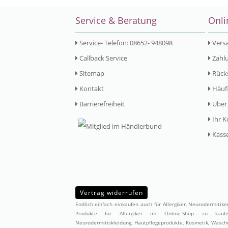
Service & Beratung
Onli
Service- Telefon: 08652- 948098
Vers
Callback Service
Zahlu
Sitemap
Rück
Kontakt
Häufi
Barrierefreiheit
Über
Ihr K
Kass
Vertrag widerrufen
Endlich einfach einkaufen auch für Allergiker, Neurodermitik
Produkte für Allergiker im Online-Shop zu ka
Neurodermitiskleidung,
Hautpflegeprodukte
,
Kosmetik
,
Waschm