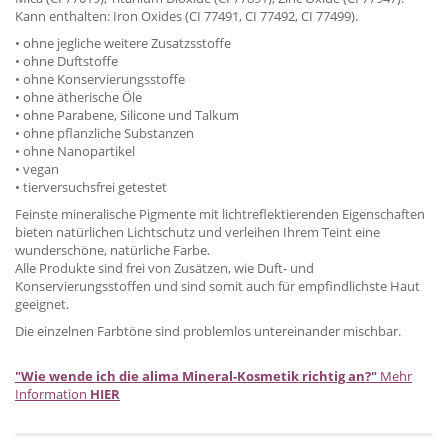
Kann enthalten: Iron Oxides (CI 77491, CI 77492, CI 77499).
• ohne jegliche weitere Zusatzsstoffe
• ohne Duftstoffe
• ohne Konservierungsstoffe
• ohne ätherische Öle
• ohne Parabene, Silicone und Talkum
• ohne pflanzliche Substanzen
• ohne Nanopartikel
• vegan
• tierversuchsfrei getestet
Feinste mineralische Pigmente mit lichtreflektierenden Eigenschaften
bieten natürlichen Lichtschutz und verleihen Ihrem Teint eine
wunderschöne, natürliche Farbe.
Alle Produkte sind frei von Zusätzen, wie Duft- und
Konservierungsstoffen und sind somit auch für empfindlichste Haut
geeignet.
Die einzelnen Farbtöne sind problemlos untereinander mischbar.
"Wie wende ich die alima Mineral-Kosmetik richtig an?"
Mehr
Information
HIER