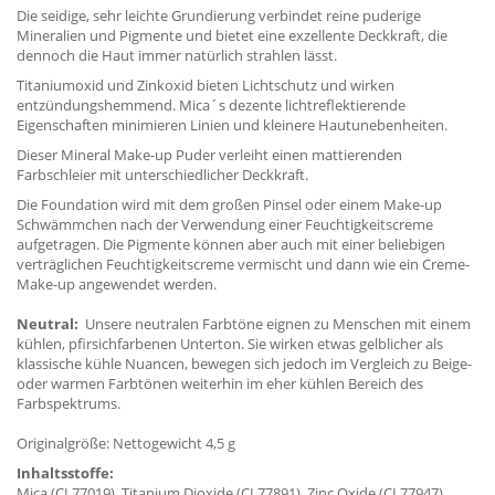
Die seidige, sehr leichte Grundierung verbindet reine puderige
Mineralien und Pigmente und bietet eine exzellente Deckkraft, die
dennoch die Haut immer natürlich strahlen lässt.
Titaniumoxid und Zinkoxid bieten Lichtschutz und wirken
entzündungshemmend. Mica´s dezente lichtreflektierende
Eigenschaften minimieren Linien und kleinere Hautunebenheiten.
Dieser Mineral Make-up Puder verleiht einen mattierenden
Farbschleier mit unterschiedlicher Deckkraft.
Die Foundation wird mit dem großen Pinsel oder einem Make-up
Schwämmchen nach der Verwendung einer Feuchtigkeitscreme
aufgetragen. Die Pigmente können aber auch mit einer beliebigen
verträglichen Feuchtigkeitscreme vermischt und dann wie ein Creme-
Make-up angewendet werden.
Neutral:
Unsere neutralen Farbtöne eignen zu Menschen mit einem
kühlen, pfirsichfarbenen Unterton. Sie wirken etwas gelblicher als
klassische kühle Nuancen, bewegen sich jedoch im Vergleich zu Beige-
oder warmen Farbtönen weiterhin im eher kühlen Bereich des
Farbspektrums.
Originalgröße: Nettogewicht 4,5 g
Inhaltsstoffe:
Mica (CI 77019), Titanium Dioxide (CI 77891), Zinc Oxide (CI 77947).