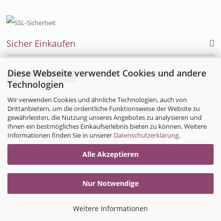
Sicher Einkaufen
Diese Webseite verwendet Cookies und andere
Vertrag widerrufen
Technologien
Endlich einfach einkaufen auch für Allergiker, Neurodermitiker, Umweltkranke und
sensible Menschen. Alles was Allergiker im täglichen Leben bei Allergie, Neurodermitis
Wir verwenden Cookies und ähnliche Technologien, auch von
und MCS brauchen, bietet die Firma allsana- Produkte für Allergiker im Online-Shop zu
Drittanbietern, um die ordentliche Funktionsweise der Website zu
kaufen an:
Bettwaren
und
Bio-Bettwäsche
für Allergiker,
Encasing (Milbenbettwäsche
gewährleisten, die Nutzung unseres Angebotes zu analysieren und
für Hausstauballergiker)
,
Neurodermitisoverall
,
Ihnen ein bestmögliches Einkaufserlebnis bieten zu können. Weitere
Neurodermitiskleidung,
Hautpflegeprodukte
,
Kosmetik
,
Waschmittel
,
Säuglingsnahrung
,
Informationen finden Sie in unserer
Datenschutzerklärung
.
Matratzen
und vieles mehr wurde sorgfältig ausgewählt und zu einem sehr
umfangreichen und optimal auf die Bedürfnisse von Allergikern abgestimmten
Alle Akzeptieren
Produktsortiment zusammengestellt. Besuchen Sie uns auch auf
Google My Business
Nur Notwendige
Preisangaben inkl. gesetzl. MwSt. und zzgl. Service- & Versandkosten
*UVP = Unverbindliche Preisempfehlung des Herstellers
Copyright © 2026 allsana - Produkte für Allergiker - Alle Rechte vorbehalten.
Weitere Informationen
Webshop
by Gambio.de © 2026