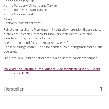
• ohne ätherische Öle
• ohne Parabene, Silicone und Talkum
• ohne pflanzliche Substanzen
• ohne Nanopartikel
• vegan
• tierversuchsfrei getestet
Feinste mineralische Pigmente mit lichtreflektierenden Eigenschaften
bieten natürlichen Lichtschutz und verleihen Ihrem Teint eine
wunderschöne, natürliche Farbe.
Alle Produkte sind frei von Zusätzen, wie Duft- und
Konservierungsstoffen und sind somit auch für empfindlichste Haut
geeignet.
Die einzelnen Farbtöne sind problemlos untereinander mischbar.
"Wie wende ich die alima Mineral-Kosmetik richtig an?"
Mehr
Information
HIER
Hersteller