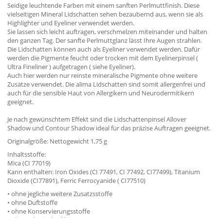
Seidige leuchtende Farben mit einem sanften Perlmuttfinish. Diese
vielseitigen Mineral Lidschatten sehen bezaubernd aus, wenn sie als
Highlighter und Eyeliner verwendet werden.
Sie lassen sich leicht auftragen, verschmelzen miteinander und halten
den ganzen Tag. Der sanfte Perlmuttglanz lässt Ihre Augen strahlen.
Die Lidschatten können auch als Eyeliner verwendet werden. Dafür
werden die Pigmente feucht oder trocken mit dem Eyelinerpinsel (
Ultra Fineliner ) aufgetragen ( siehe Eyeliner).
Auch hier werden nur reinste mineralische Pigmente ohne weitere
Zusätze verwendet. Die alima Lidschatten sind somit allergenfrei und
auch für die sensible Haut von Allergikern und Neurodermitikern
geeignet.
Je nach gewünschtem Effekt sind die Lidschattenpinsel Allover
Shadow und Contour Shadow ideal für das präzise Auftragen geeignet.
Originalgröße: Nettogewicht 1,75 g
Inhaltsstoffe:
Mica (CI 77019)
Kann enthalten: Iron Oxides (CI 77491, CI 77492, CI77499), Titanium
Dioxide (CI77891), Ferric Ferrocyanide ( CI77510)
• ohne jegliche weitere Zusatzsstoffe
• ohne Duftstoffe
• ohne Konservierungsstoffe