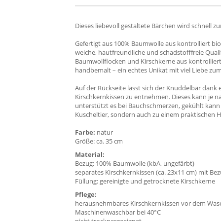
Dieses liebevoll gestaltete Bärchen wird schnell 
Gefertigt aus 100% Baumwolle aus kontrolliert b
weiche, hautfreundliche und schadstofffreie Qualit
Baumwollflocken und Kirschkerne aus kontrolliert
handbemalt – ein echtes Unikat mit viel Liebe zum
Auf der Rückseite lässt sich der Knuddelbär dank 
Kirschkernkissen zu entnehmen. Dieses kann je 
unterstützt es bei Bauchschmerzen, gekühlt kann 
Kuscheltier, sondern auch zu einem praktischen He
Farbe:
natur
Größe: ca. 35 cm
Material:
Bezug: 100% Baumwolle (kbA, ungefärbt)
separates Kirschkernkissen (ca. 23x11 cm) mit Be
Füllung: gereinigte und getrocknete Kirschkerne
Pflege:
herausnehmbares Kirschkernkissen vor dem Wa
Maschinenwaschbar bei 40°C