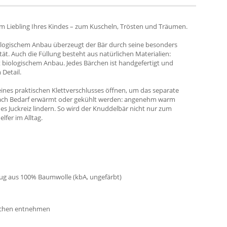
zum Liebling Ihres Kindes – zum Kuscheln, Trösten und Träumen.
iologischem Anbau überzeugt der Bär durch seine besonders
ät. Auch die Füllung besteht aus natürlichen Materialien:
 biologischem Anbau. Jedes Bärchen ist handgefertigt und
 Detail.
eines praktischen Klettverschlusses öffnen, um das separate
nach Bedarf erwärmt oder gekühlt werden: angenehm warm
es Juckreiz lindern. So wird der Knuddelbär nicht nur zum
lfer im Alltag.
zug aus 100% Baumwolle (kbA, ungefärbt)
schen entnehmen