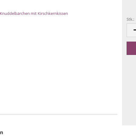
Stk.:
Stk.
en