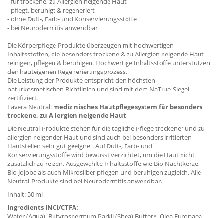
- für trockene, zu Allergien neigende Haut
- pflegt, beruhigt & regeneriert
- ohne Duft-, Farb- und Konservierungsstoffe
- bei Neurodermitis anwendbar
Die Körperpflege-Produkte überzeugen mit hochwertigen
Inhaltsstoffen, die besonders trockene & zu Allergien neigende Haut
reinigen, pflegen & beruhigen. Hochwertige Inhaltsstoffe unterstützen
den hauteigenen Regenerierungsprozess.
Die Leistung der Produkte entspricht den höchsten
naturkosmetischen Richtlinien und sind mit dem NaTrue-Siegel
zertifiziert.
Lavera Neutral:
medizinisches Hautpflegesystem für besonders
trockene, zu Allergien neigende Haut
Die Neutral-Produkte stehen für die tägliche Pflege trockener und zu
allergien neigender Haut und sind auch bei besonders irritierten
Hautstellen sehr gut geeignet. Auf Duft-, Farb- und
Konservierungsstoffe wird bewusst verzichtet, um die Haut nicht
zusätzlich zu reizen. Ausgewählte Inhaltsstoffe wie Bio-Nachtkerze,
Bio-Jojoba als auch Mikrosilber pflegen und beruhigen zugleich. Alle
Neutral-Produkte sind bei Neurodermitis anwendbar.
Inhalt: 50 ml
Ingredients INCI/CTFA:
Water (Aqua), Butyrospermum Parkii (Shea) Butter*, Olea Europaea