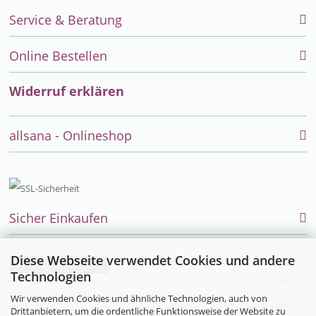
Service & Beratung
Online Bestellen
Widerruf erklären
allsana - Onlineshop
Sicher Einkaufen
Diese Webseite verwendet Cookies und andere
Vertrag widerrufen
Technologien
Endlich einfach einkaufen auch für Allergiker, Neurodermitiker, Umweltkranke und
sensible Menschen. Alles was Allergiker im täglichen Leben bei Allergie, Neurodermitis
Wir verwenden Cookies und ähnliche Technologien, auch von
und MCS brauchen, bietet die Firma allsana- Produkte für Allergiker im Online-Shop zu
Drittanbietern, um die ordentliche Funktionsweise der Website zu