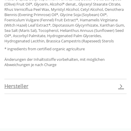
(Olive) Fruit Oil*, Glycerin, Alcohol* denat., Glyceryl Stearate Citrate,
Rhus Verniciflua Peel Wax, Myristyl Alcohol, Cetyl Alcohol, Oenothera
Biennis (Evening Primrose) Oil*, Glycine Soja (Soybean) Oil*,
Foeniculum Vulgare (Fennel) Fruit Extract*, Hamamelis Virginiana
(Witch Hazel) Leaf Extract*, Dipotassium Glycyrrhizate, Xanthan Gum,
Sea Salt (Maris Sal), Tocopherol, Helianthus Annuus (Sunflower) Seed
Oil*, Ascorbyl Palmitate, Hydrogenated Palm Glycerides,
Hydrogenated Lecithin, Brassica Campestris (Rapeseed) Sterols
* ingredients from certified organic agriculture
Änderungen der Inhaltsstoffe vorbehalten, mit möglichen
Abweichungen je nach Charge
Hersteller