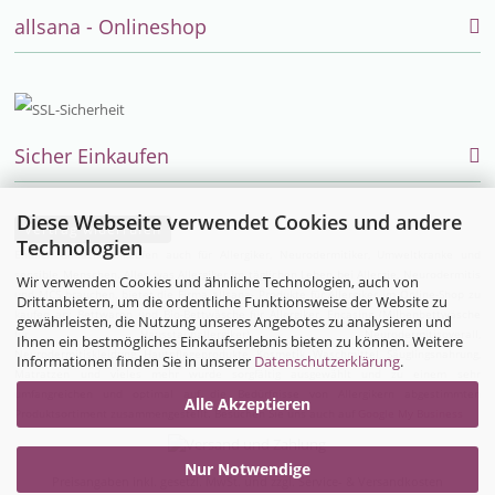
allsana - Onlineshop
Sicher Einkaufen
Diese Webseite verwendet Cookies und andere
Vertrag widerrufen
Technologien
Endlich einfach einkaufen auch für Allergiker, Neurodermitiker, Umweltkranke und
sensible Menschen. Alles was Allergiker im täglichen Leben bei Allergie, Neurodermitis
Wir verwenden Cookies und ähnliche Technologien, auch von
und MCS brauchen, bietet die Firma allsana- Produkte für Allergiker im Online-Shop zu
Drittanbietern, um die ordentliche Funktionsweise der Website zu
kaufen an:
Bettwaren
und
Bio-Bettwäsche
für Allergiker,
Encasing (Milbenbettwäsche
gewährleisten, die Nutzung unseres Angebotes zu analysieren und
für Hausstauballergiker)
,
Neurodermitisoverall
,
Ihnen ein bestmögliches Einkaufserlebnis bieten zu können. Weitere
Neurodermitiskleidung,
Hautpflegeprodukte
,
Kosmetik
,
Waschmittel
,
Säuglingsnahrung
,
Informationen finden Sie in unserer
Datenschutzerklärung
.
Matratzen
und vieles mehr wurde sorgfältig ausgewählt und zu einem sehr
umfangreichen und optimal auf die Bedürfnisse von Allergikern abgestimmten
Alle Akzeptieren
Produktsortiment zusammengestellt. Besuchen Sie uns auch auf
Google My Business
Nur Notwendige
Preisangaben inkl. gesetzl. MwSt. und zzgl. Service- & Versandkosten