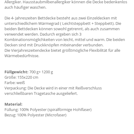
Allergiker. Hausstaubmilbenallergiker können die Decke bedenkenlos
auch häufiger waschen.
Die 4- Jahreszeiten Bettdecke besteht aus zwei Einzeldecken mit
unterschiedlichem Wärmegrad ( Leichtsteppbett + Steppbett). Die
beiden Bettdecken können sowohl getrennt, als auch zusammen
verwendet werden. Dadurch ergeben sich 3
Kombinationsmöglichkeiten von leicht, mittel und warm. Die beiden
Decken sind mit Druckknöpfen miteinander verbunden.
Die Vierjahreszeitendecke bietet größtmögliche Flexibilität für alle
Wärmebedürfnisse.
Füllgewicht:
700 g+ 1200 g
Größe: 155x220 cm
Farbe: weiß
Verpackung: Die Decke wird in einer mit Reißverschluss
verschließbaren Tragetasche ausgeliefert.
Material:
Füllung: 100% Polyester (spiralförmige Hohlfaser)
Bezug: 100% Polyester (Microfaser)