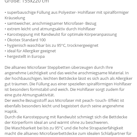
Größe: 155x220 cm
• superbauschige Füllung aus Polyester- Hohlfaser mit spiralförmiger
Kräuselung
• samtweicher, anschmiegsamer Microfaser- Bezug
• extrem leicht und atmungsaktiv durch Hohlfaser
• Karosteppung mit Randwulst für optimale Körperanpassung
• Ökotex Standard 100
• hygienisch waschbar bis zu 95°C, trocknergeeignet
• ideal für Allergiker geeignet
• hergestellt in Europa
Die allsaneo Microfaser Steppbetten überzeugen durch Ihre
angenehme Leichtigkeit und das weiche anschmiegsame Material. In
der hochbauschigen, leichten Bettdecke lässt es sich auch als Allergiker
gut träumen. Die Füllung aus einer speziellen spiralförmigen Hohlfaser
ist besonders formstabil und weich. Die Hohlfaser sorgt zudem für
eine gute Atmungsaktivität.
Der weiche Bezugsstoff aus Microfaser mit peach- touch- Effekt ist
ebenfalls besonders leicht und begeistert durch seine angenehme
Haptik.
Durch die Karosteppung mit Randwulst schmiegt sich die Bettdecke
der Körperform ideal an und wärmt ohne zu beschweren.
Die Waschbarkeit bei bis zu 95°C und die hohe Strapazierfähigkeit
macht die allsaneo Microfaserbettdecke zum idealen Schlafpartner für