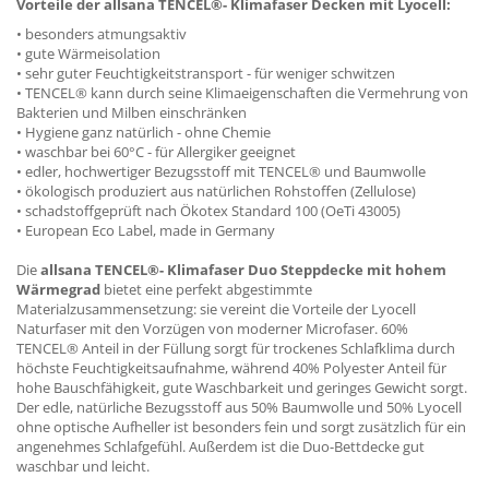
Vorteile der allsana TENCEL®- Klimafaser Decken mit Lyocell:
• besonders atmungsaktiv
• gute Wärmeisolation
• sehr guter Feuchtigkeitstransport - für weniger schwitzen
• TENCEL® kann durch seine Klimaeigenschaften die Vermehrung von
Bakterien und Milben einschränken
• Hygiene ganz natürlich - ohne Chemie
• waschbar bei 60°C - für Allergiker geeignet
• edler, hochwertiger Bezugsstoff mit TENCEL® und Baumwolle
• ökologisch produziert aus natürlichen Rohstoffen (Zellulose)
• schadstoffgeprüft nach Ökotex Standard 100 (OeTi 43005)
• European Eco Label, made in Germany
Die
allsana TENCEL®- Klimafaser Duo Steppdecke mit hohem
Wärmegrad
bietet eine perfekt abgestimmte
Materialzusammensetzung: sie vereint die Vorteile der Lyocell
Naturfaser mit den Vorzügen von moderner Microfaser. 60%
TENCEL® Anteil in der Füllung sorgt für trockenes Schlafklima durch
höchste Feuchtigkeitsaufnahme, während 40% Polyester Anteil für
hohe Bauschfähigkeit, gute Waschbarkeit und geringes Gewicht sorgt.
Der edle, natürliche Bezugsstoff aus 50% Baumwolle und 50% Lyocell
ohne optische Aufheller ist besonders fein und sorgt zusätzlich für ein
angenehmes Schlafgefühl. Außerdem ist die Duo-Bettdecke gut
waschbar und leicht.