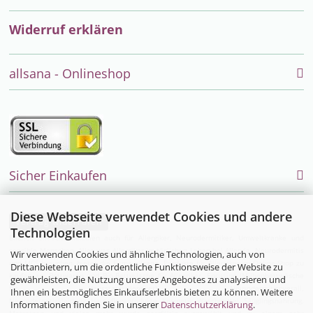
Widerruf erklären
allsana - Onlineshop
Sicher Einkaufen
Diese Webseite verwendet Cookies und andere
Vertrag widerrufen
Technologien
Endlich einfach einkaufen auch für Allergiker, Neurodermitiker, Umweltkranke und
sensible Menschen. Alles was Allergiker im täglichen Leben bei Allergie, Neurodermitis
Wir verwenden Cookies und ähnliche Technologien, auch von
und MCS brauchen, bietet die Firma allsana- Produkte für Allergiker im Online-Shop zu
Drittanbietern, um die ordentliche Funktionsweise der Website zu
kaufen an:
Bettwaren
und
Bio-Bettwäsche
für Allergiker,
Encasing (Milbenbettwäsche
gewährleisten, die Nutzung unseres Angebotes zu analysieren und
für Hausstauballergiker)
,
Neurodermitisoverall
,
Ihnen ein bestmögliches Einkaufserlebnis bieten zu können. Weitere
Neurodermitiskleidung,
Hautpflegeprodukte
,
Kosmetik
,
Waschmittel
,
Säuglingsnahrung
,
Informationen finden Sie in unserer
Datenschutzerklärung
.
Matratzen
und vieles mehr wurde sorgfältig ausgewählt und zu einem sehr