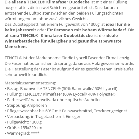
Die
allsana TENCEL® Klimafaser Duodecke
ist mit einer Füllung
ausgestattet, die in zwei Schichten gearbeitet ist. Das dadurch
entstehende Luftpolster zwischen den beiden Füllungsschichten
wärmt angenehm ohne zusätzliches Gewicht.
Das Duosteppbett mit einem Füllgewicht von 1300g ist
ideal für die
kalte Jahreszeit
oder
für Personen mit hohem Wärmebedarf.
Die
allsana TENCEL®- Klimafaser Duobettdecke
ist die
ideale
Winterbettdecke für Allergiker und gesundheitsbewusste
Menschen.
TENCEL® ist der Markenname für die Lyocell Faser der Firma Lenzig.
Die Faser hat botanischen Ursprung, da sie aus Holz gewonnen wurde.
Die Herstellung der Faser ist aufgrund eines geschlossenen Kreislaufes
sehr umweltfreundlich.
Materialzusammensetzung:
• Bezug: Baumwolle/ TENCEL® (50% Baumwolle/ 50% Lyocell)
• Füllung: TENCEL®/ Klimafaser (60% Lyocell/ 40% Polyester)
• Farbe: weiß/ naturweiß, da ohne optische Aufheller
• Steppung: Amphoren
• Pflege: waschbar bis 60°C mit Feinwaschmittel, Trockner geeignet
• Verpackung: in Tragetasche mit Einleger
• Füllgewicht: 1300 g
• Größe: 155x220 cm
• Wärmegrad: ****