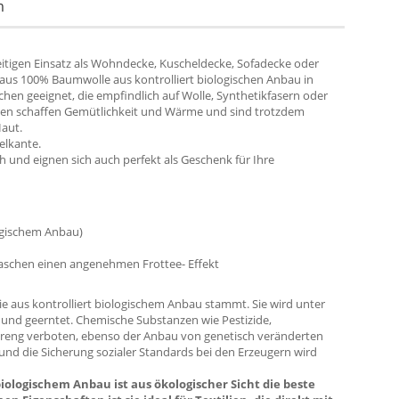
m
eitigen Einsatz als Wohndecke, Kuscheldecke, Sofadecke oder
 aus 100% Baumwolle aus kontrolliert biologischen Anbau in
schen geeignet, die empfindlich auf Wolle, Synthetikfasern oder
ken schaffen Gemütlichkeit und Wärme und sind trotzdem
Haut.
elkante.
ch und eignen sich auch perfekt als Geschenk für Ihre
logischem Anbau)
aschen einen angenehmen Frottee- Effekt
e aus kontrolliert biologischem Anbau stammt. Sie wird unter
 und geerntet. Chemische Substanzen wie Pestizide,
streng verboten, ebenso der Anbau von genetisch veränderten
nd die Sicherung sozialer Standards bei den Erzeugern wird
iologischem Anbau ist aus ökologischer Sicht die beste