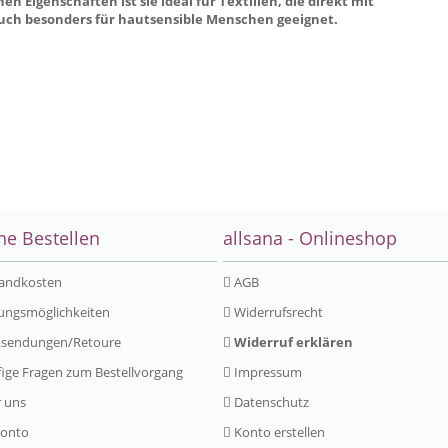
 Eigenschaften ist sie ideal für Textilien, die direkt mit
ch besonders für hautsensible Menschen geeignet.
ne Bestellen
allsana - Onlineshop
andkosten
AGB
ungsmöglichkeiten
Widerrufsrecht
sendungen/Retoure
Widerruf erklären
ige Fragen zum Bestellvorgang
Impressum
 uns
Datenschutz
Konto
Konto erstellen