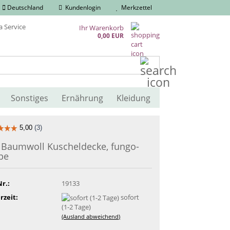
Deutschland
Kundenlogin
Merkzettel
Ihr Warenkorb
0,00 EUR
Suche...
Sonstiges
Ernährung
Kleidung
 Baumwoll Kuscheldecke, fungo-
pe
Nr.:
19133
rzeit:
sofort
(1-2 Tage)
(Ausland abweichend)