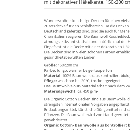
mit dekorativer Häkelkante, 150x200 c
Wunderschöne, kuschelige Decken für einen viels
Zusatzdecke für den Schlafbereich. Da die Decken
Deutschland gefertigt sind, sind sie auch für Men
Chemikalien reagieren. Die Baumwoll Kuscheldec
atmungsaktiv, antistatisch und natürlich auf der 
Eingefasst ist die Decke mit einer dekorativen Häk
Die Decken sind in vielen schönen Farben erhältli
gesundheitsbewußten Lieben.
Größe:
150x200 cm
Farbe:
fungo, warmer beige- taupe Ton
Material
: 100% Baumwolle (aus kontrolliert bio
Pflege:
waschbar bei 30°C, trocknergeeignet
Das Baumwollvelour- Material erhält nach dem W
Materialgewicht:
ca. 450 g/m²
Die Organic Cotton Decken sind aus Baumwolle, di
strengsten internationalen Vorgaben angepflanzt
Entlaubungsmittel, künstliche Düngemittel sind 
Pflanzen. Die Baumwolle wird von Hand geerntet u
gewährleistet.
Organic Cotton- Baumwolle aus kontrolliert b