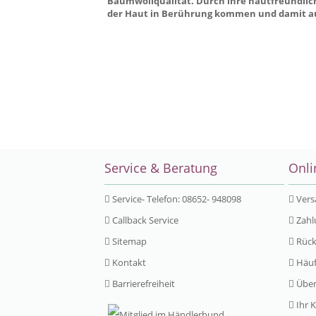
Baumwollqualität. Durch ihre hautfreundlichen
der Haut in Berührung kommen und damit au
Service & Beratung
Onli
Service- Telefon: 08652- 948098
Vers
Callback Service
Zahl
Sitemap
Rück
Kontakt
Häuf
Barrierefreiheit
Über
Ihr 