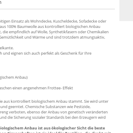
m
eitigen Einsatz als Wohndecke, Kuscheldecke, Sofadecke oder
 aus 100% Baumwolle aus kontrolliert biologischen Anbau
t, die empfindlich auf Wolle, Synthetikfasern oder Chemikalien
 Gemütlichkeit und Wärme und sind trotzdem atmungsaktiv,
elkante.
ch und eignen sich auch perfekt als Geschenk für Ihre
logischem Anbau)
aschen einen angenehmen Frottee- Effekt
e aus kontrolliert biologischem Anbau stammt. Sie wird unter
 und geerntet. Chemische Substanzen wie Pestizide,
streng verboten, ebenso der Anbau von genetisch veränderten
nd die Sicherung sozialer Standards bei den Erzeugern wird
iologischem Anbau ist aus ökologischer Sicht die beste