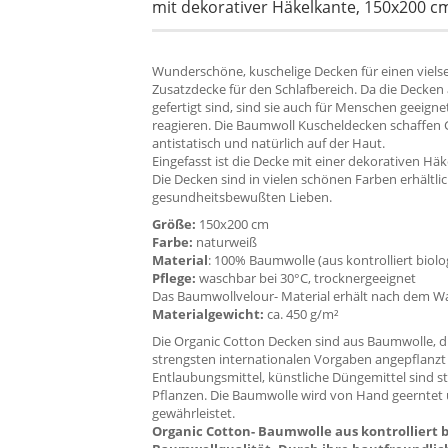
mit dekorativer Häkelkante, 150x200 c
Wunderschöne, kuschelige Decken für einen viels
Zusatzdecke für den Schlafbereich. Da die Decken
gefertigt sind, sind sie auch für Menschen geeigne
reagieren. Die Baumwoll Kuscheldecken schaffen
antistatisch und natürlich auf der Haut.
Eingefasst ist die Decke mit einer dekorativen Häk
Die Decken sind in vielen schönen Farben erhältli
gesundheitsbewußten Lieben.
Größe:
150x200 cm
Farbe:
naturweiß
Material
: 100% Baumwolle (aus kontrolliert bio
Pflege:
waschbar bei 30°C, trocknergeeignet
Das Baumwollvelour- Material erhält nach dem W
Materialgewicht:
ca. 450 g/m²
Die Organic Cotton Decken sind aus Baumwolle, di
strengsten internationalen Vorgaben angepflanzt
Entlaubungsmittel, künstliche Düngemittel sind 
Pflanzen. Die Baumwolle wird von Hand geerntet u
gewährleistet.
Organic Cotton- Baumwolle aus kontrolliert b