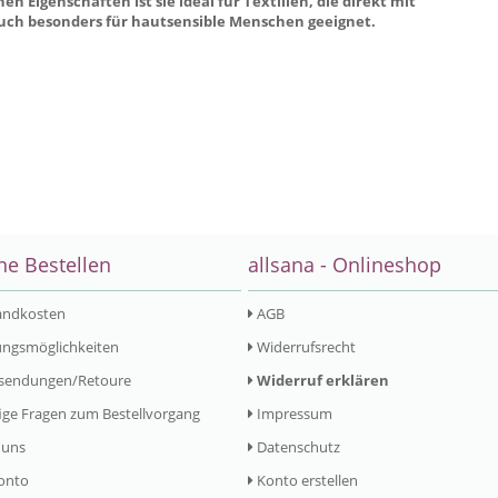
 Eigenschaften ist sie ideal für Textilien, die direkt mit
ch besonders für hautsensible Menschen geeignet.
ne Bestellen
allsana - Onlineshop
andkosten
AGB
ngsmöglichkeiten
Widerrufsrecht
sendungen/Retoure
Widerruf erklären
ge Fragen zum Bestellvorgang
Impressum
 uns
Datenschutz
onto
Konto erstellen