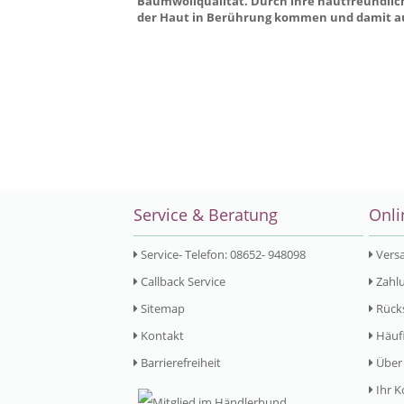
Baumwollqualität. Durch ihre hautfreundlichen
der Haut in Berührung kommen und damit au
Service & Beratung
Onli
Service- Telefon: 08652- 948098
Vers
Callback Service
Zahlu
Sitemap
Rück
Kontakt
Häufi
Barrierefreiheit
Über
Ihr K