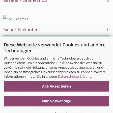
Sicher Einkaufen
Diese Webseite verwendet Cookies und andere
Vertrag widerrufen
Technologien
Endlich einfach einkaufen auch für Allergiker, Neurodermitiker, Umweltkranke und
sensible Menschen. Alles was Allergiker im täglichen Leben bei Allergie, Neurodermitis
Wir verwenden Cookies und ähnliche Technologien, auch von
und MCS brauchen, bietet die Firma allsana- Produkte für Allergiker im Online-Shop zu
Drittanbietern, um die ordentliche Funktionsweise der Website zu
kaufen an:
Bettwaren
und
Bio-Bettwäsche
für Allergiker,
Encasing (Milbenbettwäsche
gewährleisten, die Nutzung unseres Angebotes zu analysieren und
für Hausstauballergiker)
,
Neurodermitisoverall
,
Ihnen ein bestmögliches Einkaufserlebnis bieten zu können. Weitere
Neurodermitiskleidung,
Hautpflegeprodukte
,
Kosmetik
,
Waschmittel
,
Säuglingsnahrung
,
Informationen finden Sie in unserer
Datenschutzerklärung
.
Matratzen
und vieles mehr wurde sorgfältig ausgewählt und zu einem sehr
umfangreichen und optimal auf die Bedürfnisse von Allergikern abgestimmten
Alle Akzeptieren
Produktsortiment zusammengestellt. Besuchen Sie uns auch auf
Google My Business
Nur Notwendige
Preisangaben inkl. gesetzl. MwSt. und zzgl. Service- & Versandkosten
*UVP = Unverbindliche Preisempfehlung des Herstellers
Copyright © 2026 allsana - Produkte für Allergiker - Alle Rechte vorbehalten.