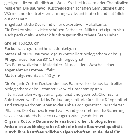
geeignet, die empfindlich auf Wolle, Synthetikfasern oder Chemikalien
reagieren. Die Baumwoll Kuscheldecken schaffen Gemütlichkeit und
Wärme und sind trotzdem atmungsaktiv, antistatisch und natürlich
auf der Haut.
Eingefasst ist die Decke mit einer dekorativen Häkelkante.
Die Decken sind in vielen schönen Farben erhältlich und eignen sich
auch perfekt als Geschenk für Ihre gesundheitsbewußten Lieben.
Größe:
150x200 cm
Farbe:
rauchgrau, anthrazit, dunkelgrau
Material
: 100% Baumwolle (aus kontrolliert biologischem Anbau)
Pflege:
waschbar bei 30°C, trocknergeeignet
Das Baumwollvelour- Material erhält nach dem Waschen einen
angenehmen Frottee- Effekt
Materialgewicht:
ca. 450 g/m²
Die Organic Cotton Decken sind aus Baumwolle, die aus kontrolliert
biologischem Anbau stammt. Sie wird unter strengsten
internationalen Vorgaben angepflanzt und geerntet. Chemische
Substanzen wie Pestizide, Entlaubungsmittel, künstliche Düngemittel
sind streng verboten, ebenso der Anbau von genetisch veränderten
Pflanzen. Die Baumwolle wird von Hand geerntet und die Sicherung
sozialer Standards bei den Erzeugern wird gewährleistet.
Organic Cotton- Baumwolle aus kontrolliert biologischem
Anbau ist aus ökologischer Sicht die beste Baumwollqualität.
Durch ihre hautfreundlichen Eigenschaften ist sie ideal für