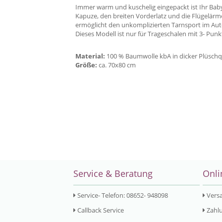
Immer warm und kuschelig eingepackt ist Ihr Baby
Kapuze, den breiten Vorderlatz und die Flügelärmel
ermöglicht den unkomplizierten Tarnsport im Au
Dieses Modell ist nur für Trageschalen mit 3- Punk
Material:
100 % Baumwolle kbA in dicker Plüschqu
Größe:
ca. 70x80 cm
Service & Beratung
Onli
Service- Telefon: 08652- 948098
Vers
Callback Service
Zahlu