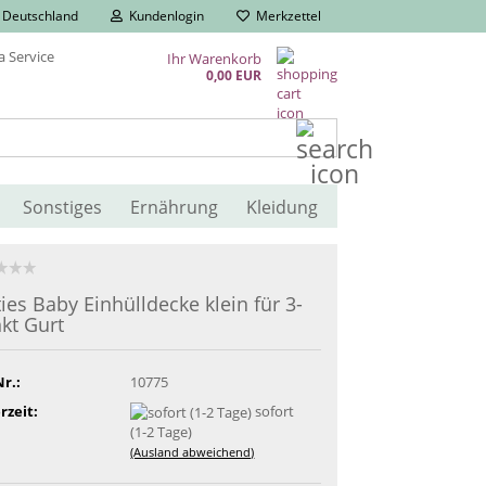
Deutschland
Kundenlogin
Merkzettel
Ihr Warenkorb
0,00 EUR
Suche...
Sonstiges
Ernährung
Kleidung
ties Baby Einhülldecke klein für 3-
kt Gurt
Nr.:
10775
rzeit:
sofort
(1-2 Tage)
(Ausland abweichend)