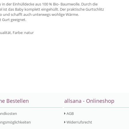
 in der Einhülldecke aus 100 % Bio- Baumwolle. Durch die
 ist das Baby komplett eingehüllt. Der praktische Gurtschlitz
to und schafft auch unterwegs wohlige Wärme.
t Gurt geeignet.
alität, Farbe: natur
ne Bestellen
allsana - Onlineshop
andkosten
AGB
ngsmöglichkeiten
Widerrufsrecht