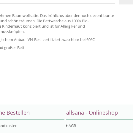
enehmen Baumwollsatin. Das fröhliche, aber dennoch dezent bunte
fen und schön träumen. Die Bettwäsche aus 100% Bio-
 Kinderhaut konzipiert und ist für Allergiker und
innussknöpfen.
ischem Anbau IVN-Best zertifiziert, waschbar bei 60°C
und großes Bett
ne Bestellen
allsana - Onlineshop
andkosten
AGB