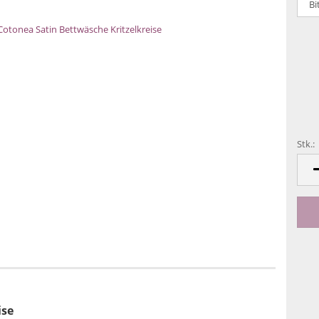
Stk.:
Stk.
ise