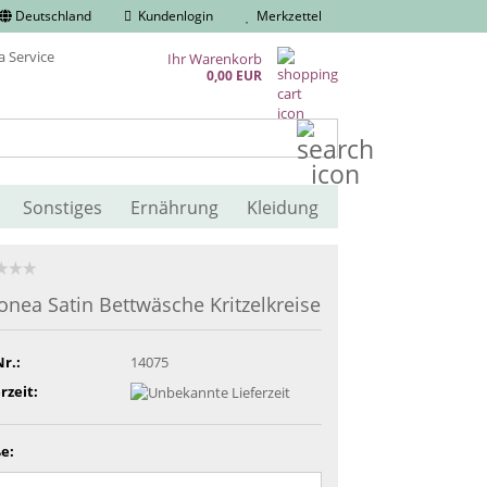
Deutschland
Kundenlogin
Merkzettel
Ihr Warenkorb
0,00 EUR
Suche...
Sonstiges
Ernährung
Kleidung
onea Satin Bettwäsche Kritzelkreise
Nr.:
14075
rzeit:
e: