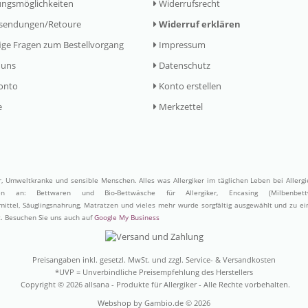
ngsmöglichkeiten
Widerrufsrecht
sendungen/Retoure
Widerruf erklären
ge Fragen zum Bestellvorgang
Impressum
 uns
Datenschutz
onto
Konto erstellen
e
Merkzettel
er, Umweltkranke und sensible Menschen. Alles was Allergiker im täglichen Leben bei Allerg
ufen an:
Bettwaren
und
Bio-Bettwäsche
für Allergiker,
Encasing (Milbenbett
ittel
,
Säuglingsnahrung
,
Matratzen
und vieles mehr wurde sorgfältig ausgewählt und zu e
. Besuchen Sie uns auch auf
Google My Business
Preisangaben inkl. gesetzl. MwSt. und zzgl. Service- & Versandkosten
*UVP = Unverbindliche Preisempfehlung des Herstellers
Copyright © 2026 allsana - Produkte für Allergiker - Alle Rechte vorbehalten.
Webshop
by Gambio.de © 2026