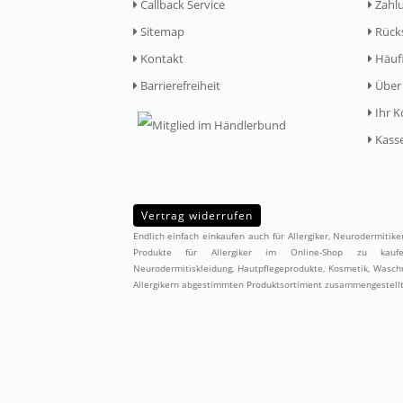
Callback Service
Zahlu
Sitemap
Rück
Kontakt
Häufi
Barrierefreiheit
Über
Ihr K
Kass
Vertrag widerrufen
Endlich einfach einkaufen auch für Allergiker, Neurodermitik
Produkte für Allergiker im Online-Shop zu ka
Neurodermitiskleidung,
Hautpflegeprodukte
,
Kosmetik
,
Waschm
Allergikern abgestimmten Produktsortiment zusammengestellt