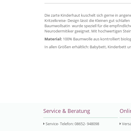
Die zarte Kinderhaut kuschelt sich gerne in ang
Kritzelkreise- Design lässt die Kleinen gut schla
Baumwollsatin wurde speziell für die empfindliche
Neurodermitiker geeignet. Mit hochwertigen Ste
Material:
100% Baumwolle aus kontrolliert biolog
In allen Größen erhältlich: Babybett, Kinderbett 
Service & Beratung
Onli
Service- Telefon: 08652- 948098
Vers