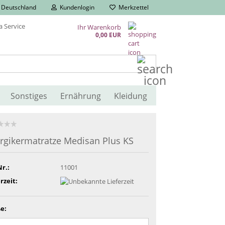
Deutschland
Kundenlogin
Merkzettel
Ihr Warenkorb
0,00 EUR
Suche...
Sonstiges
Ernährung
Kleidung
ergikermatratze Medisan Plus KS
Nr.:
11001
rzeit:
e: