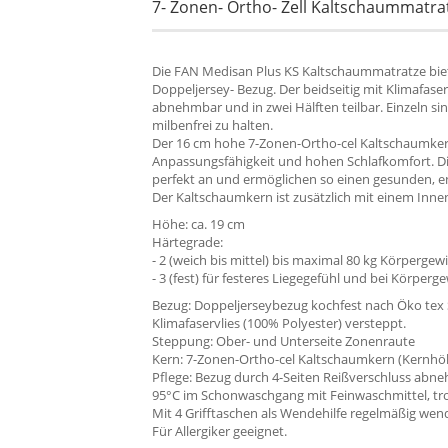
7- Zonen- Ortho- Zell Kaltschaummatra
Die FAN Medisan Plus KS Kaltschaummatratze biet
Doppeljersey- Bezug. Der beidseitig mit Klimafase
abnehmbar und in zwei Hälften teilbar. Einzeln si
milbenfrei zu halten.
Der 16 cm hohe 7-Zonen-Ortho-cel Kaltschaumker
Anpassungsfähigkeit und hohen Schlafkomfort. D
perfekt an und ermöglichen so einen gesunden, e
Der Kaltschaumkern ist zusätzlich mit einem Inn
Höhe: ca. 19 cm
Härtegrade:
- 2 (weich bis mittel) bis maximal 80 kg Körpergew
- 3 (fest) für festeres Liegegefühl und bei Körperge
Bezug: Doppeljerseybezug kochfest nach Öko tex S
Klimafaservlies (100% Polyester) versteppt.
Steppung: Ober- und Unterseite Zonenraute
Kern: 7-Zonen-Ortho-cel Kaltschaumkern (Kernhö
Pflege: Bezug durch 4-Seiten Reißverschluss abneh
95°C im Schonwaschgang mit Feinwaschmittel, tr
Mit 4 Grifftaschen als Wendehilfe regelmäßig wen
Für Allergiker geeignet.