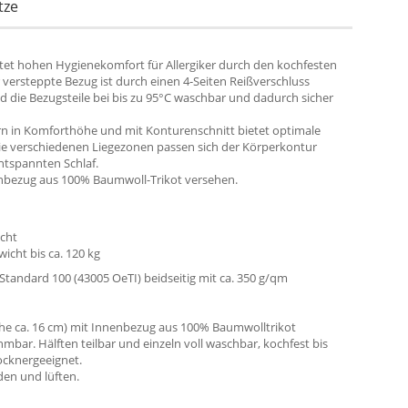
tze
et hohen Hygienekomfort für Allergiker durch den kochfesten
r versteppte Bezug ist durch einen 4-Seiten Reißverschluss
nd die Bezugsteile bei bis zu 95°C waschbar und dadurch sicher
n in Komforthöhe und mit Konturenschnitt bietet optimale
ie verschiedenen Liegezonen passen sich der Körperkontur
ntspannten Schlaf.
enbezug aus 100% Baumwoll-Trikot versehen.
icht
wicht bis ca. 120 kg
tandard 100 (43005 OeTI) beidseitig mit ca. 350 g/qm
he ca. 16 cm) mit Innenbezug aus 100% Baumwolltrikot
mbar. Hälften teilbar und einzeln voll waschbar, kochfest bis
ocknergeeignet.
den und lüften.