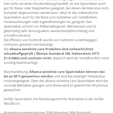
hier nicht um einen Rundumbezug handelt, ist das Spannlaken auch
gut für Reise- oder Klappbetten geeignet, bei denen die Matratze nicht
komplett abgenommen werde kann. Ideal ist das milbendichte
Spannlaken auch für die Reise zum Aufziehen auf Hotelbetten,
Ferienwohnungen oder Jugendherbergen etc.geeignet. Das
Spannlaken schützt vor Milbenallergenen, Bettwanzen und ist
gleichzeitig sehr atmungsaktiv, wasserdampfdurchlässig und
schnelltrocknend.
Die Effizienz von Evolon® wurde von mehreren unabhängigen
Instituten getestet und bestätigt.
Die
allsana sensitive care Produkte sind unbeschichtet,
schadstoffgeprüft ( Ökotex Standard 100, Hohenstein HTTI
Z1.0.9462) und rascheln nicht
, dadurch wird der Schlafkomfort nicht
unnötig beeinträchtigt.
Waschanleitung:
Allsana sensitive care Spannlaken können bei
bis zu 95°C gewaschen werden
und sind bei niedriger Temperatur
trocknergeeignet. Über das allsana sensitive care Spannlaken wird das
normale Bettlaken gezogen und dieses wird im gewohnten Rhythmus
gewaschen.
Größe: Spannlaken mit Rundumgummi für Matratzen in der Größe
90x200 cm.
Materialzusammensetzung: 70% Polyester/ 30% Polyamid