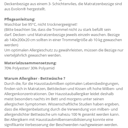
Deckenbezüge aus einem 3- Schichtenvlies, die Matratzenbezüge sind
aus Evolon® hergestellt.
Pflegeanleitung:
Waschbar bei 95°C, nicht trocknergeeignet!
(Bitte beachten Sie, dass die Trommel nicht zu stark befüllt sein
darf. Decken- und Matratzenbezüge jeweils einzeln waschen. Bezüge
ab 140x200x20 cm sollten in einer Trommelgröße ab 10 kg gewaschen
werden)
Um optimalen Allergieschutz zu gewährleisten, müssen die Bezüge nur
vierteljährlich gewaschen werden.
Materialzusammensetzung:
70% Polyester/ 30% Polyamid
Warum Allergiker - Bettwäsche ?
Durch die, für die Hausstaubmilben optimalen Lebensbedingungen,
finden sich in Matratzen, Bettdecken und Kissen oft hohe Milben- und
Allergenkonzentrationen. Der Hausstauballergiker leidet deshalb
meist besonders nachts im Bett und morgens unter seinen
allergischen Symptomen. Wissenschaftliche Studien haben ergeben,
dass die Allergenbelastung durch die Verwendung von milben- und
allergendichter Bettwäsche um nahezu 100 % gesenkt werden kann.
Bei Allergikern mit Hausstaubmilbensensibilisierung konnte eine
signifikante Verbesserung der Beschwerden nachgewiesen werden.