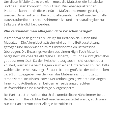
Um diese Effektivität zu erzielen, muss die Matratze, die Bettdecke
und das Kissen komplett umhüllt sein. Die Lebensqualität der
Patienten kann durch diese einfache Maßnahme enorm gesteigert
werden. Daher sollten milben- und allergendichte Bettwäsche für alle
Hausstaubmilben-, Latex-, Schimmelpilz-, und Tierhaarallergiker zur
Selbstverständlichkeit werden.
Wie verwendet man allergendichte Zwischenbezüge?
Pulmanova basic gibt es als Bezüge für Bettdecken, Kissen und
Matratzen. Die Allergiebettwäsche wird auf Ihre Bettausstattung
gezogen und dann wiederum mit Ihrer normalen Bettwäsche
überzogen. Die Encasings werden aus einem High-Tech-Material
hergestellt, welches die Allergene aussperrt, Luft und Feuchtigkeit aber
gut passieren lässt. Da der Zwischenbezug auch nicht raschelt oder
knistert, werden sie beim Liegen kaum einen Unterschied spüren. Bitte
wählen Sie die Matratzengröße ausreichend groß. Bei der Höhe sollten
ca. 2-3 cm zugegeben werden, um das Material nicht unnötig zu
strapazieren. Bei Kissen- sowie Deckenbezügen gewähren die langen
Innen- und Außenlaschen bei dem einseitig angebrachten
Reißverschluss eine zuverlässige Allergensperre.
Bei Partnerbetten sollten durch die unmittelbare Nähe immer beide
Betten mit milbendichter Bettwäsche ausgestattet werde, auch wenn
nur ein Partner von einer Allergie betroffen ist.