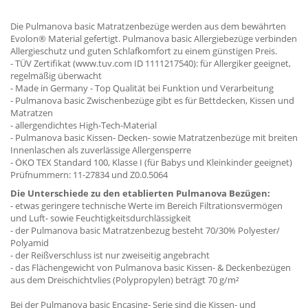
Die Pulmanova basic Matratzenbezüge werden aus dem bewährten
Evolon® Material gefertigt. Pulmanova basic Allergiebezüge verbinden
Allergieschutz und guten Schlafkomfort zu einem günstigen Preis.
- TÜV Zertifikat (www.tuv.com ID 1111217540): für Allergiker geeignet,
regelmäßig überwacht
- Made in Germany - Top Qualität bei Funktion und Verarbeitung
- Pulmanova basic Zwischenbezüge gibt es für Bettdecken, Kissen und
Matratzen
- allergendichtes High-Tech-Material
- Pulmanova basic Kissen- Decken- sowie Matratzenbezüge mit breiten
Innenlaschen als zuverlässige Allergensperre
- ÖKO TEX Standard 100, Klasse I (für Babys und Kleinkinder geeignet)
Prüfnummern: 11-27834 und Z0.0.5064
Die Unterschiede zu den etablierten Pulmanova Bezügen:
- etwas geringere technische Werte im Bereich Filtrationsvermögen
und Luft- sowie Feuchtigkeitsdurchlässigkeit
- der Pulmanova basic Matratzenbezug besteht 70/30% Polyester/
Polyamid
- der Reißverschluss ist nur zweiseitig angebracht
- das Flächengewicht von Pulmanova basic Kissen- & Deckenbezügen
aus dem Dreischichtvlies (Polypropylen) beträgt 70 g/m²
Bei der Pulmanova basic Encasing- Serie sind die Kissen- und