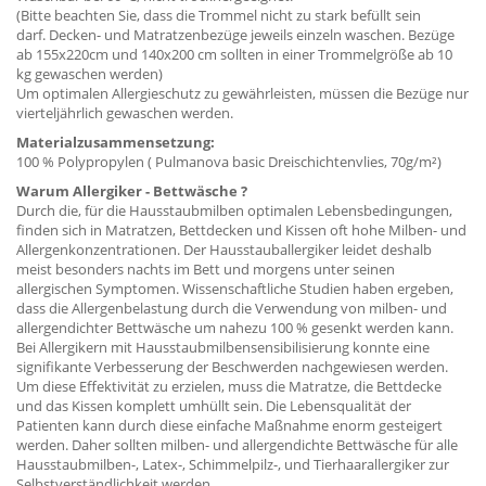
(Bitte beachten Sie, dass die Trommel nicht zu stark befüllt sein
darf. Decken- und Matratzenbezüge jeweils einzeln waschen. Bezüge
ab 155x220cm und 140x200 cm sollten in einer Trommelgröße ab 10
kg gewaschen werden)
Um optimalen Allergieschutz zu gewährleisten, müssen die Bezüge nur
vierteljährlich gewaschen werden.
Materialzusammensetzung:
100 % Polypropylen ( Pulmanova basic Dreischichtenvlies, 70g/m²)
Warum Allergiker - Bettwäsche ?
Durch die, für die Hausstaubmilben optimalen Lebensbedingungen,
finden sich in Matratzen, Bettdecken und Kissen oft hohe Milben- und
Allergenkonzentrationen. Der Hausstauballergiker leidet deshalb
meist besonders nachts im Bett und morgens unter seinen
allergischen Symptomen. Wissenschaftliche Studien haben ergeben,
dass die Allergenbelastung durch die Verwendung von milben- und
allergendichter Bettwäsche um nahezu 100 % gesenkt werden kann.
Bei Allergikern mit Hausstaubmilbensensibilisierung konnte eine
signifikante Verbesserung der Beschwerden nachgewiesen werden.
Um diese Effektivität zu erzielen, muss die Matratze, die Bettdecke
und das Kissen komplett umhüllt sein. Die Lebensqualität der
Patienten kann durch diese einfache Maßnahme enorm gesteigert
werden. Daher sollten milben- und allergendichte Bettwäsche für alle
Hausstaubmilben-, Latex-, Schimmelpilz-, und Tierhaarallergiker zur
Selbstverständlichkeit werden.