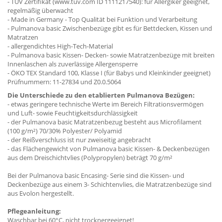
- TÜV Zertifikat (www.tuv.com ID 1111217540): für Allergiker geeignet,
regelmäßig überwacht
- Made in Germany - Top Qualität bei Funktion und Verarbeitung
- Pulmanova basic Zwischenbezüge gibt es für Bettdecken, Kissen und
Matratzen
- allergendichtes High-Tech-Material
- Pulmanova basic Kissen- Decken- sowie Matratzenbezüge mit breiten
Innenlaschen als zuverlässige Allergensperre
- ÖKO TEX Standard 100, Klasse I (für Babys und Kleinkinder geeignet)
Prüfnummern: 11-27834 und Z0.0.5064
Die Unterschiede zu den etablierten Pulmanova Bezügen:
- etwas geringere technische Werte im Bereich Filtrationsvermögen
und Luft- sowie Feuchtigkeitsdurchlässigkeit
- der Pulmanova basic Matratzenbezug besteht aus Microfilament
(100 g/m²) 70/30% Polyester/ Polyamid
- der Reißverschluss ist nur zweiseitig angebracht
- das Flächengewicht von Pulmanova basic Kissen- & Deckenbezügen
aus dem Dreischichtvlies (Polypropylen) beträgt 70 g/m²
Bei der Pulmanova basic Encasing- Serie sind die Kissen- und
Deckenbezüge aus einem 3- Schichtenvlies, die Matratzenbezüge sind
aus Evolon hergestellt.
Pflegeanleitung:
Waschbar bei 60°C, nicht trocknergeeignet!