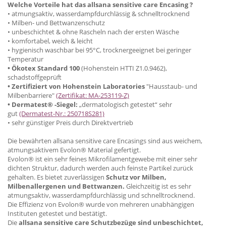
Welche Vorteile hat das allsana sensitive care Encasing ?
• atmungsaktiv, wasserdampfdurchlässig & schnelltrocknend
• Milben- und Bettwanzenschutz
• unbeschichtet & ohne Rascheln nach der ersten Wäsche
• komfortabel, weich & leicht
• hygienisch waschbar bei 95°C, trocknergeeignet bei geringer
Temperatur
• Ökotex Standard 100
(Hohenstein HTTI Z1.0.9462),
schadstoffgeprüft
• Zertifiziert von Hohenstein Laboratories
"Hausstaub- und
Milbenbarriere"
(Zertifikat: MA-253119-Z)
• Dermatest® -Siegel:
„dermatologisch getestet“ sehr
gut
(Dermatest-Nr.: 250718S281)
• sehr günstiger Preis durch Direktvertrieb
Die bewährten allsana sensitive care Encasings sind aus weichem,
atmungsaktivem Evolon® Material gefertigt.
Evolon® ist ein sehr feines Mikrofilamentgewebe mit einer sehr
dichten Struktur, dadurch werden auch feinste Partikel zurück
gehalten. Es bietet zuverlässigen
Schutz vor Milben,
Milbenallergenen und Bettwanzen.
Gleichzeitig ist es sehr
atmungsaktiv, wasserdampfdurchlässig und schnelltrocknend.
Die Effizienz von Evolon® wurde von mehreren unabhängigen
Instituten getestet und bestätigt.
Die
allsana sensitive care Schutzbezüge sind unbeschichtet,