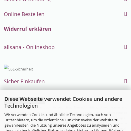
Online Bestellen
Widerruf erklären
allsana - Onlineshop
Sicher Einkaufen
Diese Webseite verwendet Cookies und andere
Vertrag widerrufen
Technologien
Endlich einfach einkaufen auch für Allergiker, Neurodermitiker, Umweltkranke und
sensible Menschen. Alles was Allergiker im täglichen Leben bei Allergie, Neurodermitis
Wir verwenden Cookies und ähnliche Technologien, auch von
und MCS brauchen, bietet die Firma allsana- Produkte für Allergiker im Online-Shop zu
Drittanbietern, um die ordentliche Funktionsweise der Website zu
kaufen an:
Bettwaren
und
Bio-Bettwäsche
für Allergiker,
Encasing (Milbenbettwäsche
gewährleisten, die Nutzung unseres Angebotes zu analysieren und
für Hausstauballergiker)
,
Neurodermitisoverall
,
Ihnen ein bestmögliches Einkaufserlebnis bieten zu können. Weitere