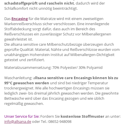
schadstoffgeprüft und rascheln nicht
, dadurch wird der
Schlafkomfort nicht unnötig beeinträchtigt.
Das
Encasing
für die Matratze wird mit einem zweiseitigen
Markenreißverschluss sicher verschlossen. Eine innenliegende
Stoffabdeckung sorgt dafür, dass auch im Bereich des
Reißverschlusses ein zuverlässiger Schutz vor Milbenallergenen
gewährleistet ist.
Die
allsana sensitive care
Milbenschutzbezüge überzeugen durch
geprüfte Qualität: Material, Nähte und Reißverschlüsse wurden vom
unabhängigen Hohenstein Institut auf Milbenallergen-Dichtigkeit
getestet und zertifiziert.
Materialzusammensetzung: 70% Polyester/ 30% Polyamid
Waschanleitung: a
llsana sensitive care Encasings können bis zu
95°C gewaschen werden
und sind bei niedriger Temperatur
trocknergeeignet.
Wie alle hochwertigen Encasings müssen sie
lediglich zwei- bis dreimal jährlich gewaschen werden. Die gewohnte
Bettwäsche wird über das Encasing gezogen und wie üblich
regelmäßig gewaschen.
Unser Service für Sie:
Fordern Sie
kostenlose Stoffmuster
an unter:
info@allsana.de
oder Tel.: 08652-948098