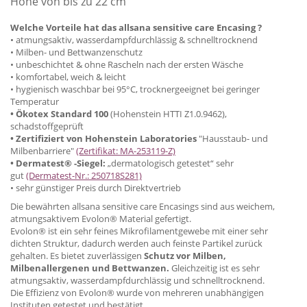
Höhe von bis zu 22 cm
Welche Vorteile hat das allsana sensitive care Encasing ?
• atmungsaktiv, wasserdampfdurchlässig & schnelltrocknend
• Milben- und Bettwanzenschutz
• unbeschichtet & ohne Rascheln nach der ersten Wäsche
• komfortabel, weich & leicht
• hygienisch waschbar bei 95°C, trocknergeeignet bei geringer
Temperatur
• Ökotex Standard 100
(Hohenstein HTTI Z1.0.9462),
schadstoffgeprüft
• Zertifiziert von Hohenstein Laboratories
"Hausstaub- und
Milbenbarriere"
(Zertifikat: MA-253119-Z)
• Dermatest® -Siegel:
„dermatologisch getestet“ sehr
gut
(Dermatest-Nr.: 250718S281)
• sehr günstiger Preis durch Direktvertrieb
Die bewährten allsana sensitive care Encasings sind aus weichem,
atmungsaktivem Evolon® Material gefertigt.
Evolon® ist ein sehr feines Mikrofilamentgewebe mit einer sehr
dichten Struktur, dadurch werden auch feinste Partikel zurück
gehalten. Es bietet zuverlässigen
Schutz vor Milben,
Milbenallergenen und Bettwanzen.
Gleichzeitig ist es sehr
atmungsaktiv, wasserdampfdurchlässig und schnelltrocknend.
Die Effizienz von Evolon® wurde von mehreren unabhängigen
Instituten getestet und bestätigt.