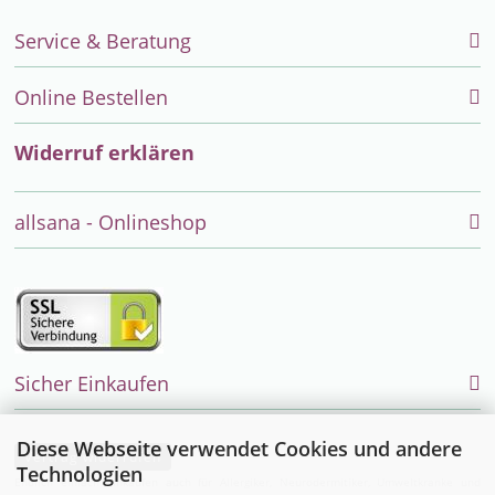
Service & Beratung
Online Bestellen
Widerruf erklären
allsana - Onlineshop
Sicher Einkaufen
Diese Webseite verwendet Cookies und andere
Vertrag widerrufen
Technologien
Endlich einfach einkaufen auch für Allergiker, Neurodermitiker, Umweltkranke und