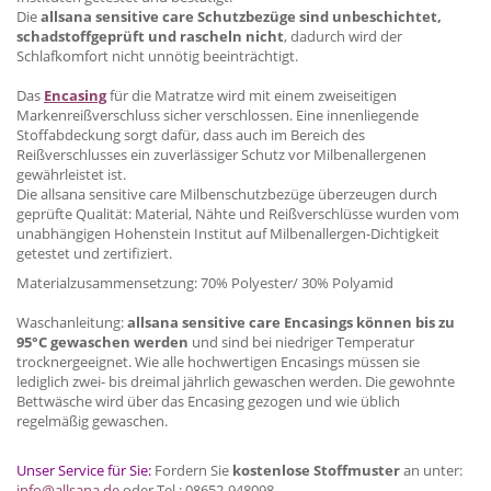
Die
allsana sensitive care Schutzbezüge sind unbeschichtet,
schadstoffgeprüft und rascheln nicht
, dadurch wird der
Schlafkomfort nicht unnötig beeinträchtigt.
Das
Encasing
für die Matratze wird mit einem zweiseitigen
Markenreißverschluss sicher verschlossen. Eine innenliegende
Stoffabdeckung sorgt dafür, dass auch im Bereich des
Reißverschlusses ein zuverlässiger Schutz vor Milbenallergenen
gewährleistet ist.
Die allsana sensitive care Milbenschutzbezüge überzeugen durch
geprüfte Qualität: Material, Nähte und Reißverschlüsse wurden vom
unabhängigen Hohenstein Institut auf Milbenallergen-Dichtigkeit
getestet und zertifiziert.
Materialzusammensetzung: 70% Polyester/ 30% Polyamid
Waschanleitung:
allsana sensitive care Encasings können bis zu
95°C gewaschen werden
und sind bei niedriger Temperatur
trocknergeeignet. Wie alle hochwertigen Encasings müssen sie
lediglich zwei- bis dreimal jährlich gewaschen werden. Die gewohnte
Bettwäsche wird über das Encasing gezogen und wie üblich
regelmäßig gewaschen.
Unser Service für Sie:
Fordern Sie
kostenlose Stoffmuster
an unter:
info@allsana.de
oder Tel.: 08652-948098