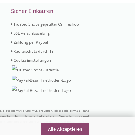
Sicher Einkaufen
Trusted Shops geprüfter Onlineshop
SSL Verschlüsselung
Zahlung per Paypal
Käuferschutz durch TS
Cookie Einstellungen
ie, Neurodermitis und MCS brauchen, bietet die Firma allsana-
wäsche für Hausstauballergiker)
,
Neurodermitisoverall
,
inem sehr umfangreichen und optimal auf die Bedürfnisse von
Alle Akzeptieren