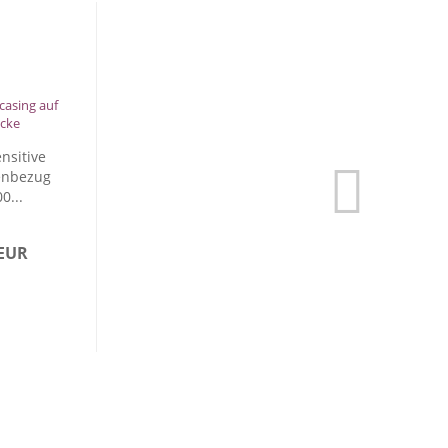
nsitive
enbezug
0...
 EUR