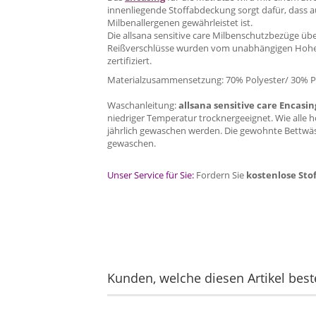
innenliegende Stoffabdeckung sorgt dafür, dass au
Milbenallergenen gewährleistet ist.
Die
allsana sensitive care
Milbenschutzbezüge über
Reißverschlüsse wurden vom unabhängigen Hohenst
zertifiziert.
Materialzusammensetzung: 70% Polyester/ 30% 
Waschanleitung:
a
llsana sensitive care Encas
niedriger Temperatur trocknergeeignet.
Wie alle 
jährlich gewaschen werden. Die gewohnte Bettwäs
gewaschen.
Unser Service für Sie:
Fordern Sie
kostenlose Sto
Kunden, welche diesen Artikel beste