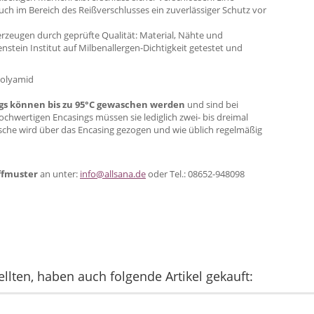
ch im Bereich des Reißverschlusses ein zuverlässiger Schutz vor
zeugen durch geprüfte Qualität: Material, Nähte und
ein Institut auf Milbenallergen-Dichtigkeit getestet und
Polyamid
ings können bis zu 95°C gewaschen werden
und sind bei
hochwertigen Encasings müssen sie lediglich zwei- bis dreimal
che wird über das Encasing gezogen und wie üblich regelmäßig
ffmuster
an unter:
info@allsana.de
oder Tel.: 08652-948098
llten, haben auch folgende Artikel gekauft: