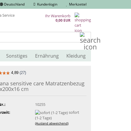
Deutschland
Kundenlogin
Merkzettel
Ihr Warenkorb
0,00 EUR
Suche...
Sonstiges
Ernährung
Kleidung
sana sensitive care Matratzenbezug
x200x16 cm
Nr.:
10255
rzeit:
sofort
(1-2 Tage)
(Ausland abweichend)