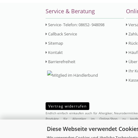
Service & Beratung
Onli
Service- Telefon: 08652- 948098
Vers
Callback Service
Zahlu
Sitemap
Rück
Kontakt
Häufi
Barrierefreiheit
Über
Ihr K
Kass
Vertrag widerrufen
Endlich einfach einkaufen auch für Allergiker, Neurodermitik
Produkte für Allergiker im Online-Shop zu ka
Neurodermitiskleidung,
Hautpflegeprodukte
,
Kosmetik
,
Waschm
Diese Webseite verwendet Cookie
Allergikern abgestimmten Produktsortiment zusammengestellt
Wir verwenden Cookies und ähnliche Technologien