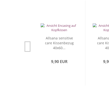
Allsana sensitive
Allsana
care Kissenbezug
care K
40x60...
40
9,90 EUR
9,