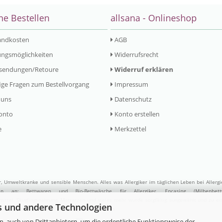
ne Bestellen
allsana - Onlineshop
andkosten
AGB
ngsmöglichkeiten
Widerrufsrecht
sendungen/Retoure
Widerruf erklären
ge Fragen zum Bestellvorgang
Impressum
 uns
Datenschutz
onto
Konto erstellen
e
Merkzettel
er, Umweltkranke und sensible Menschen. Alles was Allergiker im täglichen Leben bei Allerg
ufen an:
Bettwaren
und
Bio-Bettwäsche
für Allergiker,
Encasing (Milbenbett
ittel
,
Säuglingsnahrung
,
Matratzen
und vieles mehr wurde sorgfältig ausgewählt und zu e
s und andere Technologien
. Besuchen Sie uns auch auf
Google My Business
, auch von Drittanbietern, um die ordentliche Funktionsweise der