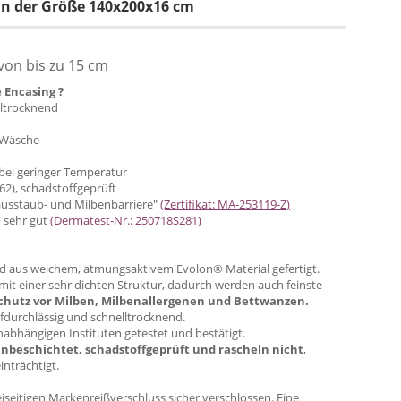
in der Größe 140x200x16 cm
von bis zu 15 cm
e Encasing ?
lltrocknend
 Wäsche
 bei geringer Temperatur
62), schadstoffgeprüft
usstaub- und Milbenbarriere"
(Zertifikat: MA-253119-Z)
 sehr gut
(Dermatest-Nr.: 250718S281)
ind aus weichem, atmungsaktivem Evolon® Material gefertigt.
mit einer sehr dichten Struktur, dadurch werden auch feinste
chutz vor Milben, Milbenallergenen und Bettwanzen.
pfdurchlässig und schnelltrocknend.
abhängigen Instituten getestet und bestätigt.
unbeschichtet, schadstoffgeprüft und rascheln nicht
,
nträchtigt.
iseitigen Markenreißverschluss sicher verschlossen. Eine