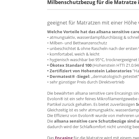
Milbenschutzbezug für die Matratze 
geeignet für Matratzen mit einer Höhe 
Welche Vorteile hat das allsana sensitive car
• atmungsaktiv, wasserdampfdurchlässig & schne
• Milben- und Bettwanzenschutz
• unbeschichtet & ohne Rascheln nach der ersten
• komfortabel, weich & leicht
• hygienisch waschbar bei 95°C, trocknergeeignet
• Ökotex Standard 100
(Hohenstein HTTI Z1.0.94
• Zertifiziert von Hohenstein Laboratories
"Ha
• Dermatest® -Siegel:
„dermatologisch getestet“
• sehr günstiger Preis durch Direktvertrieb
Die bewährten allsana sensitive care Encasings s
Evolon® ist ein sehr feines Mikrofilamentgewebe 
Partikel zurück gehalten. Es bietet zuverlässigen
S
Gleichzeitig ist es sehr atmungsaktiv, wasserdam
Die Effizienz von Evolon® wurde von mehreren un
Die
allsana sensitive care Schutzbezüge sind 
dadurch wird der Schlafkomfort nicht unnötig beei
Das
Encasing
für die Matratze wird mit einem zwe