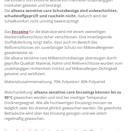
Instituten getestet und bestätigt.
Die
allsana sensitive care Schutzbezüge sind unbeschichtet,
schadstoffgeprüft und rascheln nicht
, dadurch wird der
Schlafkomfort nicht unnötig beeinträchtigt.
Das
Encasing
für die Matratze wird mit einem zweiseitigen
Markenreißverschluss sicher verschlossen. Eine innenliegende
Stoffabdeckung sorgt dafür, dass auch im Bereich des
Reißverschlusses ein zuverlässiger Schutz vor Milbenallergenen
gewährleistet ist.
Die allsana sensitive care Milbenschutzbezüge überzeugen durch
geprüfte Qualität: Material, Nähte und Reißverschlüsse wurden vom
unabhängigen Hohenstein Institut auf Milbenallergen-Dichtigkeit
getestet und zertifiziert.
Materialzusammensetzung: 70% Polyester/ 30% Polyamid
Waschanleitung:
allsana sensitive care Encasings können bis zu
95°C
gewaschen werden und sind bei niedriger Temperatur
trocknergeeignet. Wie alle hochwertigen Encasings müssen sie
lediglich zwei- bis dreimal jährlich gewaschen werden. Die gewohnte
Bettwäsche wird über das Encasing gezogen und wie üblich
regelmäßig gewaschen.