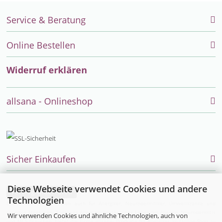
Service & Beratung
Online Bestellen
Widerruf erklären
allsana - Onlineshop
Sicher Einkaufen
Diese Webseite verwendet Cookies und andere
Vertrag widerrufen
Technologien
Endlich einfach einkaufen auch für Allergiker, Neurodermitiker, Umweltkranke und
sensible Menschen. Alles was Allergiker im täglichen Leben bei Allergie, Neurodermitis
Wir verwenden Cookies und ähnliche Technologien, auch von
und MCS brauchen, bietet die Firma allsana- Produkte für Allergiker im Online-Shop zu