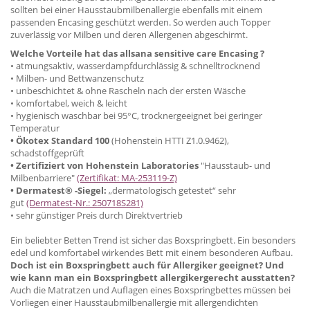
sollten bei einer Hausstaubmilbenallergie ebenfalls mit einem
passenden Encasing geschützt werden. So werden auch Topper
zuverlässig vor Milben und deren Allergenen abgeschirmt.
Welche Vorteile hat das allsana sensitive care Encasing ?
• atmungsaktiv, wasserdampfdurchlässig & schnelltrocknend
• Milben- und Bettwanzenschutz
• unbeschichtet & ohne Rascheln nach der ersten Wäsche
• komfortabel, weich & leicht
• hygienisch waschbar bei 95°C, trocknergeeignet bei geringer
Temperatur
• Ökotex Standard 100
(Hohenstein HTTI Z1.0.9462),
schadstoffgeprüft
• Zertifiziert von Hohenstein Laboratories
"Hausstaub- und
Milbenbarriere"
(Zertifikat: MA-253119-Z)
• Dermatest® -Siegel:
„dermatologisch getestet“ sehr
gut
(Dermatest-Nr.: 250718S281)
• sehr günstiger Preis durch Direktvertrieb
Ein beliebter Betten Trend ist sicher das Boxspringbett. Ein besonders
edel und komfortabel wirkendes Bett mit einem besonderen Aufbau.
Doch ist ein Boxspringbett auch für Allergiker geeignet? Und
wie kann man ein Boxspringbett allergikergerecht ausstatten?
Auch die Matratzen und Auflagen eines Boxspringbettes müssen bei
Vorliegen einer Hausstaubmilbenallergie mit allergendichten