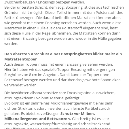
Zwischenbezügen / Encasings bezogen werden.
Bei der untersten Schicht, dem sog. Boxspring ist dies aus technischen
Gründen nicht möglich. Dieser Teil ist immer mit dem Polsterstoff des
Bettes überzogen. Die darauf befindlichen Matratzen könnenn aber,
wie gewohnt mit einem Encasing versehen werden. Auch wenn diese
Matratzen in einer Hülle aus dem Polsterstoff eingenäht sind, lässt
sich diese Hülle in der Regel abnehmen. Die Matratzen können dann
mit einem Encasing bezogen werden und wieder in die Hülle gegeben
werden.
Den obersten Abschluss eines Boxspringbettes bildet meist ein
Matratzentopper
Auch dieser Topper muss mit einem Encasing versehen werden.
Hierfür haben wir das spezielle Topper-Encasing mit der geringen
Steghöhe von 8 cm im Angebot. Damit kann der Topper ohne
Faltenwurf bezogen werden und darüber das gewohnte Spannlaken
verwendet werden.
Die bewährten allsana sensitive care Encasings sind aus weichem,
atmungsaktivem Evolon® Material gefertigt.
Evolon® ist ein sehr feines Mikrofilamentgewebe mit einer sehr
dichten Struktur, dadurch werden auch feinste Partikel zurück
gehalten. Es bietet zuverlässigen
Schutz vor Milben,
Milbenallergenen und Bettwanzen.
Gleichzeitig ist es sehr
atmungsaktiv, wasserdampfdurchlässig und schnelltrocknend.
Die Effizienz von Evolon® wurde von mehreren unabhängigen