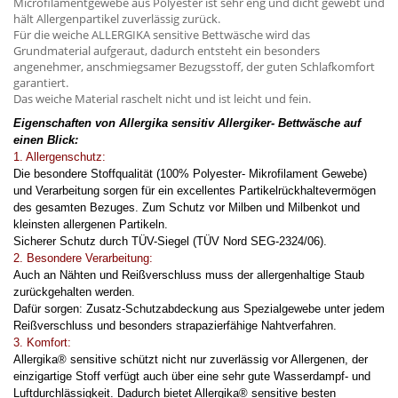
Microfilamentgewebe aus Polyester ist sehr eng und dicht gewebt und
hält Allergenpartikel zuverlässig zurück.
Für die weiche ALLERGIKA sensitive Bettwäsche wird das
Grundmaterial aufgeraut, dadurch entsteht ein besonders
angenehmer, anschmiegsamer Bezugsstoff, der guten Schlafkomfort
garantiert.
Das weiche Material raschelt nicht und ist leicht und fein.
Eigenschaften von Allergika sensitiv Allergiker- Bettwäsche auf
einen Blick:
1. Allergenschutz:
Die besondere Stoffqualität (100% Polyester- Mikrofilament Gewebe)
und Verarbeitung sorgen für ein excellentes Partikelrückhaltevermögen
des gesamten Bezuges. Zum Schutz vor Milben und Milbenkot und
kleinsten allergenen Partikeln.
Sicherer Schutz durch TÜV-Siegel (TÜV Nord SEG-2324/06).
2. Besondere Verarbeitung:
Auch an Nähten und Reißverschluss muss der allergenhaltige Staub
zurückgehalten werden.
Dafür sorgen:
Zusatz-Schutzabdeckung aus Spezialgewebe unter jedem
Reißverschluss und b
esonders strapazierfähige Nahtverfahren.
3. Komfort:
Allergika® sensitive schützt nicht nur zuverlässig vor Allergenen, der
einzigartige Stoff verfügt auch über eine sehr gute Wasserdampf- und
Luftdurchlässigkeit. Dadurch bietet Allergika® sensitive besten