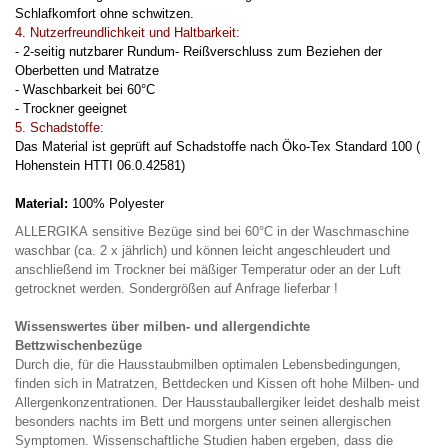
Schlafkomfort ohne schwitzen.
4. Nutzerfreundlichkeit und Haltbarkeit:
- 2-seitig nutzbarer Rundum- Reißverschluss zum Beziehen der
Oberbetten und Matratze
- Waschbarkeit bei 60°C
- Trockner geeignet
5. Schadstoffe:
Das Material ist geprüft auf Schadstoffe nach Öko-Tex Standard 100 (
Hohenstein HTTI 06.0.42581)
Material:
100% Polyester
ALLERGIKA sensitive Bezüge sind bei 60°C in der Waschmaschine
waschbar (ca. 2 x jährlich) und können leicht angeschleudert und
anschließend im Trockner bei mäßiger Temperatur oder an der Luft
getrocknet werden. S
ondergrößen auf Anfrage lieferbar !
Wissenswertes über milben- und allergendichte
Bettzwischenbezüge
Durch die, für die Hausstaubmilben optimalen Lebensbedingungen,
finden sich in Matratzen, Bettdecken und Kissen oft hohe Milben- und
Allergenkonzentrationen. Der Hausstauballergiker leidet deshalb meist
besonders nachts im Bett und morgens unter seinen allergischen
Symptomen. Wissenschaftliche Studien haben ergeben, dass die