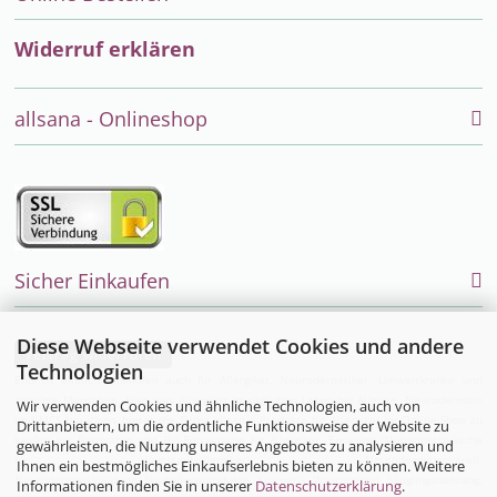
Widerruf erklären
allsana - Onlineshop
Sicher Einkaufen
Diese Webseite verwendet Cookies und andere
Vertrag widerrufen
Technologien
Endlich einfach einkaufen auch für Allergiker, Neurodermitiker, Umweltkranke und
sensible Menschen. Alles was Allergiker im täglichen Leben bei Allergie, Neurodermitis
Wir verwenden Cookies und ähnliche Technologien, auch von
und MCS brauchen, bietet die Firma allsana- Produkte für Allergiker im Online-Shop zu
Drittanbietern, um die ordentliche Funktionsweise der Website zu
kaufen an:
Bettwaren
und
Bio-Bettwäsche
für Allergiker,
Encasing (Milbenbettwäsche
gewährleisten, die Nutzung unseres Angebotes zu analysieren und
für Hausstauballergiker)
,
Neurodermitisoverall
,
Ihnen ein bestmögliches Einkaufserlebnis bieten zu können. Weitere
Neurodermitiskleidung,
Hautpflegeprodukte
,
Kosmetik
,
Waschmittel
,
Säuglingsnahrung
,
Informationen finden Sie in unserer
Datenschutzerklärung
.