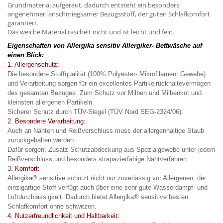
Grundmaterial aufgeraut, dadurch entsteht ein besonders
angenehmer, anschmiegsamer Bezugsstoff, der guten Schlafkomfort
garantiert.
Das weiche Material raschelt nicht und ist leicht und fein.
Eigenschaften von Allergika sensitiv Allergiker- Bettwäsche auf
einen Blick:
1. Allergenschutz:
Die besondere Stoffqualität (100% Polyester- Mikrofilament Gewebe)
und Verarbeitung sorgen für ein excellentes Partikelrückhaltevermögen
des gesamten Bezuges. Zum Schutz vor Milben und Milbenkot und
kleinsten allergenen Partikeln.
Sicherer Schutz durch TÜV-Siegel (TÜV Nord SEG-2324/06).
2. Besondere Verarbeitung:
Auch an Nähten und Reißverschluss muss der allergenhaltige Staub
zurückgehalten werden.
Dafür sorgen:
Zusatz-Schutzabdeckung aus Spezialgewebe unter jedem
Reißverschluss und b
esonders strapazierfähige Nahtverfahren.
3. Komfort:
Allergika® sensitive schützt nicht nur zuverlässig vor Allergenen, der
einzigartige Stoff verfügt auch über eine sehr gute Wasserdampf- und
Luftdurchlässigkeit. Dadurch bietet Allergika® sensitive besten
Schlafkomfort ohne schwitzen.
4. Nutzerfreundlichkeit und Haltbarkeit: