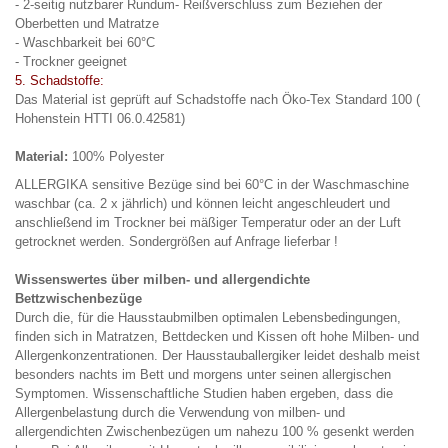
- 2-seitig nutzbarer Rundum- Reißverschluss zum Beziehen der
Oberbetten und Matratze
- Waschbarkeit bei 60°C
- Trockner geeignet
5. Schadstoffe:
Das Material ist geprüft auf Schadstoffe nach Öko-Tex Standard 100 (
Hohenstein HTTI 06.0.42581)
Material:
100% Polyester
ALLERGIKA sensitive Bezüge sind bei 60°C in der Waschmaschine
waschbar (ca. 2 x jährlich) und können leicht angeschleudert und
anschließend im Trockner bei mäßiger Temperatur oder an der Luft
getrocknet werden. S
ondergrößen auf Anfrage lieferbar !
Wissenswertes über milben- und allergendichte
Bettzwischenbezüge
Durch die, für die Hausstaubmilben optimalen Lebensbedingungen,
finden sich in Matratzen, Bettdecken und Kissen oft hohe Milben- und
Allergenkonzentrationen. Der Hausstauballergiker leidet deshalb meist
besonders nachts im Bett und morgens unter seinen allergischen
Symptomen. Wissenschaftliche Studien haben ergeben, dass die
Allergenbelastung durch die Verwendung von milben- und
allergendichten Zwischenbezügen um nahezu 100 % gesenkt werden